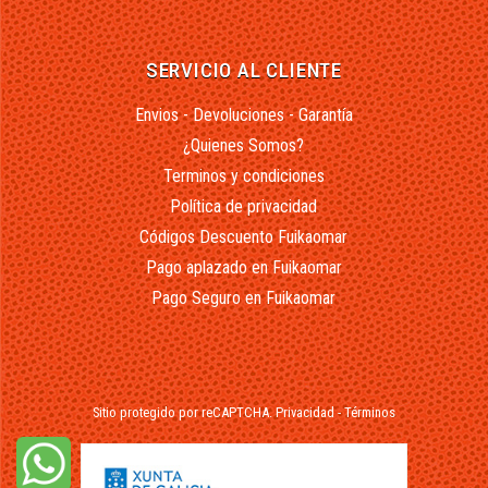
SERVICIO AL CLIENTE
Envios - Devoluciones - Garantía
¿Quienes Somos?
Terminos y condiciones
Política de privacidad
Códigos Descuento Fuikaomar
Pago aplazado en Fuikaomar
Pago Seguro en Fuikaomar
Sitio protegido por reCAPTCHA.
Privacidad
-
Términos