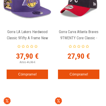
Gorra LA Lakers Hardwood
Gorra Curva Atlanta Braves
Classic 9Fifty A Frame New
9TWENTY Core Classic -
Era
New Era
37,90 €
27,90 €
Antes
41,90 €
Cómprame!
Cómprame!