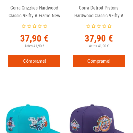
Gorra Grizzlies Hardwood
Gorra Detroit Pistons
Classic 9Fifty A Frame New
Hardwood Classic 9Fifty A
Era
Frame New Era
37,90 €
37,90 €
Antes
41,90 €
Antes
41,90 €
Cómprame!
Cómprame!