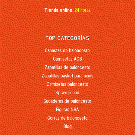
Tienda online
:
24 horas
TOP CATEGORÍAS
Canastas de baloncesto
Camisetas ACB
Zapatillas de baloncesto
Zapatillas basket para niños
Camisetas baloncesto
Sprayground
Sudaderas de baloncesto
Figuras NBA
Gorras de baloncesto
Blog