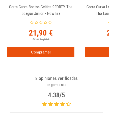
Gorra Curva Boston Celtics 9FORTY The
Gorra Curva Los
League Junior - New Era
The League
21,90 €
2
Antes
25,90 €
An
Cómprame!
C
8 opiniones verificadas
en gorras nba
4.38/5