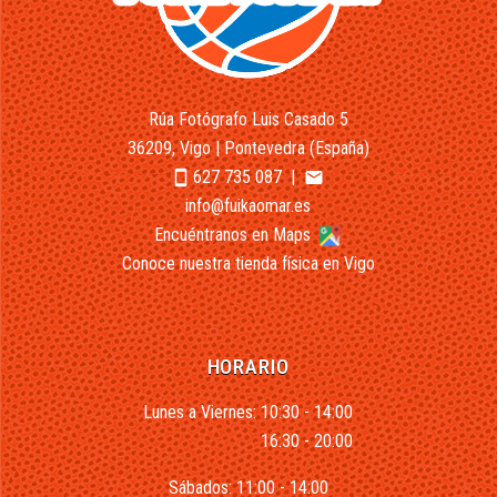
Rúa Fotógrafo Luis Casado 5
36209, Vigo | Pontevedra (España)
627 735 087
|
smartphone
email
info@fuikaomar.es
Encuéntranos en Maps
Conoce nuestra tienda física en Vigo
HORARIO
Lunes a Viernes: 10:30 - 14:00
16:30 - 20:00
Sábados: 11:00 - 14:00