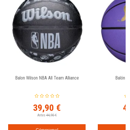
Balon Wilson NBA All Team Alliance
Balón K
39,90 €
4
Antes
44,90 €
An
Cómprame!
C