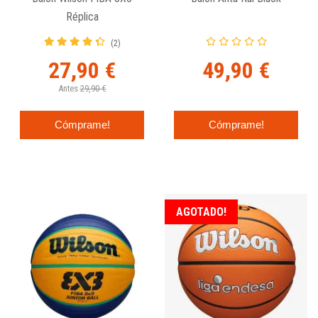
Réplica
(2)
27,90 €
49,90 €
Antes
29,90 €
Cómprame!
Cómprame!
AGOTADO!