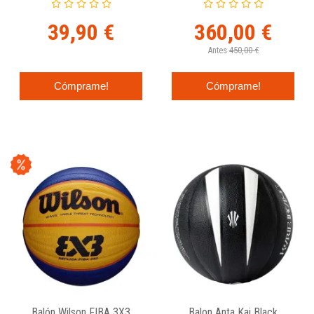
Baloncesto
39,90 €
360,00 €
Antes
450,00 €
Cómprame!
Cómprame!
Balón Wilson FIBA 3X3
Balon Anta Kai Black