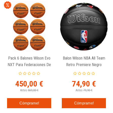
Pack 6 Balones Wilson Evo
Balon Wilson NBA All Team
NXT Para Federaciones De
Retro Premiere Negro
Baloncesto
450,00 €
74,90 €
Antes
569,00 €
Antes
79,90 €
Cómprame!
Cómprame!