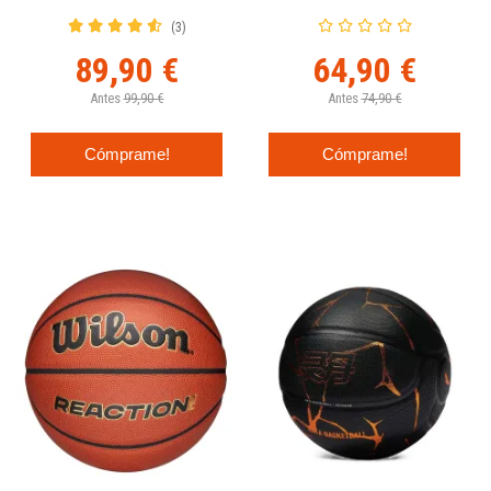
(3)
89,90 €
64,90 €
Antes
99,90 €
Antes
74,90 €
Cómprame!
Cómprame!