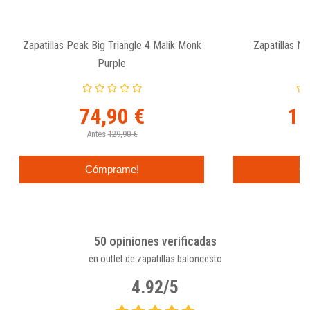
Zapatillas Peak Big Triangle 4 Malik Monk
Zapatillas N
Purple
74,90 €
11
Antes
129,90 €
An
Cómprame!
C
50 opiniones verificadas
en outlet de zapatillas baloncesto
4.92/5