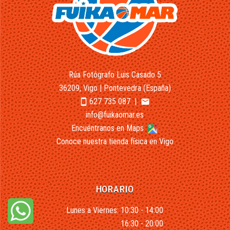
Rúa Fotógrafo Luis Casado 5
36209, Vigo | Pontevedra (España)
627 735 087
|
smartphone
email
info@fuikaomar.es
Encuéntranos en Maps
Conoce nuestra tienda física en Vigo
HORARIO
Lunes a Viernes: 10:30 - 14:00
16:30 - 20:00