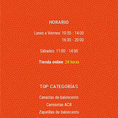
HORARIO
Lunes a Viernes: 10:30 - 14:00
16:30 - 20:00
Sábados: 11:00 - 14:00
Tienda online
:
24 horas
TOP CATEGORÍAS
Canastas de baloncesto
Camisetas ACB
Zapatillas de baloncesto