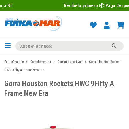
Recíbelo primero 📦 Paga después con Seq

FuikaOmar.es
Complementos
Gorras deportivas
Gorra Houston Rockets
HWC 9Fifty A-Frame New Era
Gorra Houston Rockets HWC 9Fifty A-
Frame New Era