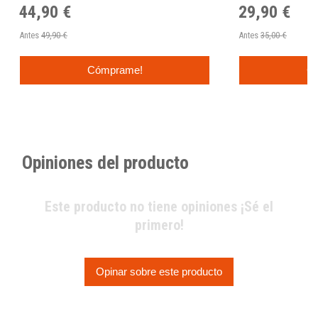
44,90 €
29,90 €
Antes
49,90 €
Antes
35,00 €
Cómprame!
C
Opiniones del producto
Este producto no tiene opiniones ¡Sé el
primero!
Opinar sobre este producto