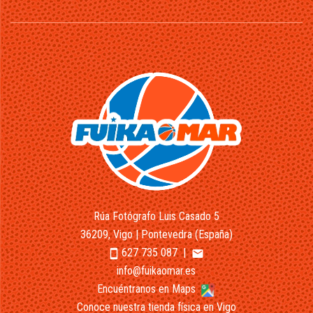
Rúa Fotógrafo Luis Casado 5
36209, Vigo | Pontevedra (España)
627 735 087
|
smartphone
email
info@fuikaomar.es
Encuéntranos en Maps
Conoce nuestra tienda física en Vigo