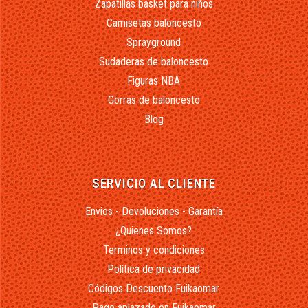
Zapatillas basket para niños
Camisetas baloncesto
Sprayground
Sudaderas de baloncesto
Figuras NBA
Gorras de baloncesto
Blog
SERVICIO AL CLIENTE
Envios - Devoluciones - Garantía
¿Quienes Somos?
Terminos y condiciones
Política de privacidad
Códigos Descuento Fuikaomar
Pago aplazado en Fuikaomar