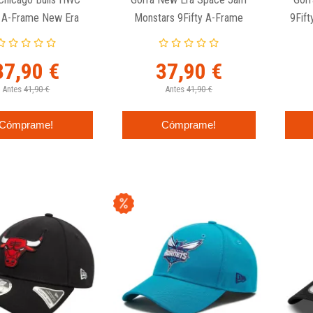
y A-Frame New Era
Monstars 9Fifty A-Frame
9Fif
37,90 €
37,90 €
Antes
41,90 €
Antes
41,90 €
Cómprame!
Cómprame!