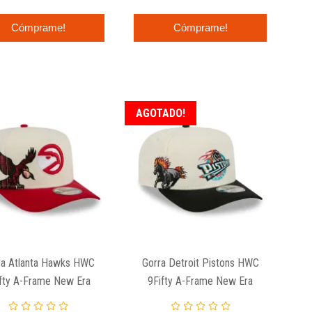
Cómprame!
Cómprame!
AGOTADO!
ra Atlanta Hawks HWC
Gorra Detroit Pistons HWC
fty A-Frame New Era
9Fifty A-Frame New Era