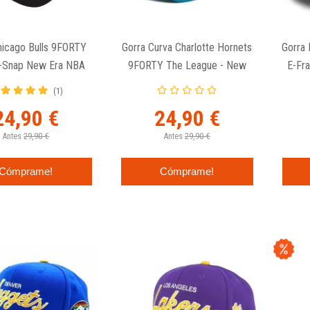
hicago Bulls 9FORTY
Gorra Curva Charlotte Hornets
Gorra
h-Snap New Era NBA
9FORTY The League - New
E-Fr
Black
Era
(1)
24,90 €
24,90 €
Antes
29,90 €
Antes
29,90 €
Cómprame!
Cómprame!