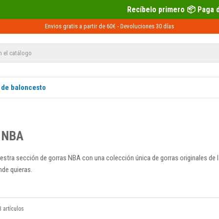
Recíbelo primero 📦 Paga después con Sequra 💶
Envios gratis a partir de 60€ -
Devoluciones
30 días
 de baloncesto
s NBA
estra sección de gorras NBA con una colección única de gorras originales de
nde quieras.
 artículos