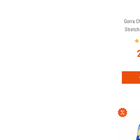
Gorra C
Stretc