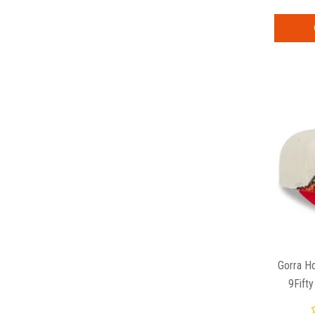
Gorra H
9Fift