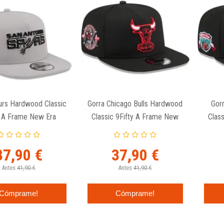
urs Hardwood Classic
Gorra Chicago Bulls Hardwood
Gor
y A Frame New Era
Classic 9Fifty A Frame New
Clas
Era
37,90 €
37,90 €
Antes
41,90 €
Antes
41,90 €
Cómprame!
Cómprame!