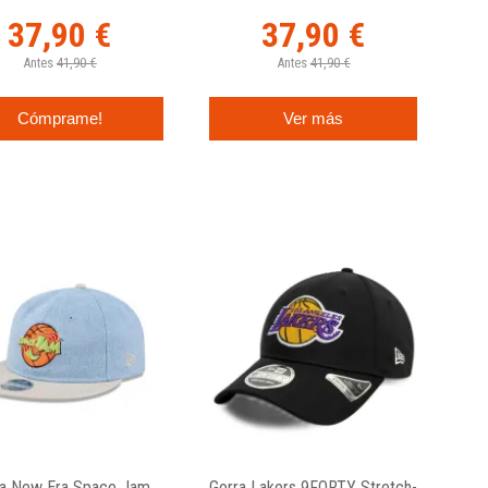
37,90 €
37,90 €
Antes
41,90 €
Antes
41,90 €
Cómprame!
Ver más
ra New Era Space Jam
Gorra Lakers 9FORTY Stretch-