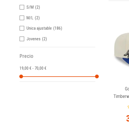
S/M
(2)
M/L
(2)
Unica ajustable
(186)
Jovenes
(2)
Precio
19,00 € - 70,00 €
Go
Timberw
F