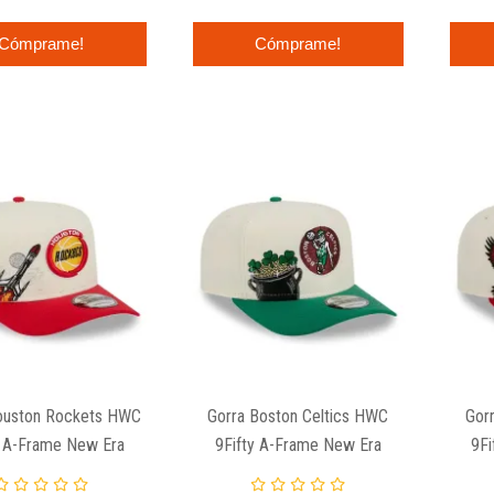
Cómprame!
Cómprame!
ouston Rockets HWC
Gorra Boston Celtics HWC
Gor
y A-Frame New Era
9Fifty A-Frame New Era
9Fi