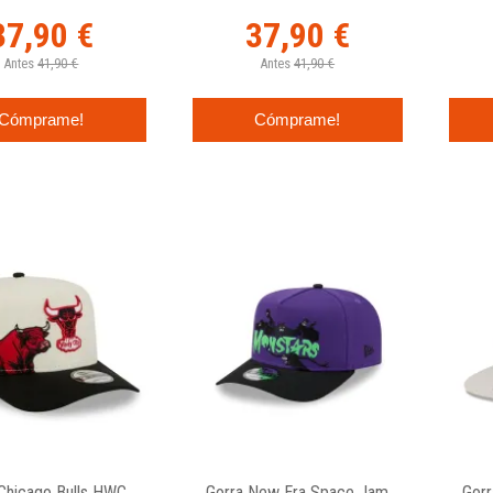
37,90 €
37,90 €
Antes
41,90 €
Antes
41,90 €
Cómprame!
Cómprame!
 Chicago Bulls HWC
Gorra New Era Space Jam
Gor