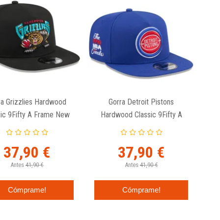
ra Grizzlies Hardwood
Gorra Detroit Pistons
sic 9Fifty A Frame New
Hardwood Classic 9Fifty A
Era
Frame New Era
37,90 €
37,90 €
Antes
41,90 €
Antes
41,90 €
Cómprame!
Cómprame!