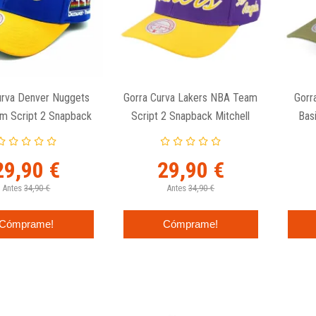
urva Denver Nuggets
Gorra Curva Lakers NBA Team
Gorr
m Script 2 Snapback
Script 2 Snapback Mitchell
Bas
tchell And Ness
And Ness
29,90 €
29,90 €
Antes
34,90 €
Antes
34,90 €
Cómprame!
Cómprame!