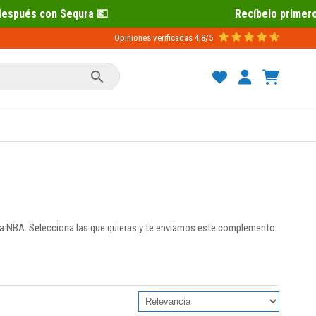
Recíbelo primero 📦 Paga después con
Opiniones verificadas
4,8/5

 la NBA. Selecciona las que quieras y te enviamos este complemento