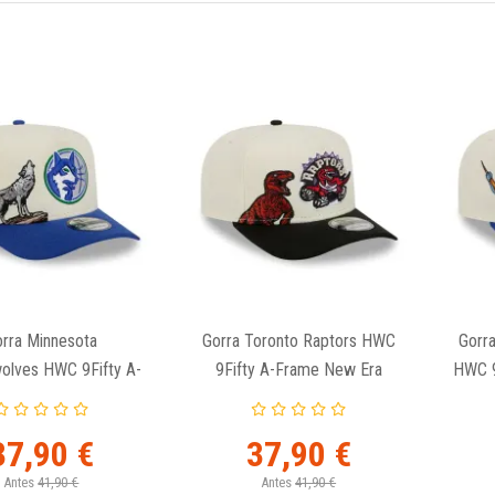
rra Minnesota
Gorra Toronto Raptors HWC
Gorra
olves HWC 9Fifty A-
9Fifty A-Frame New Era
HWC 9
rame New Era
37,90 €
37,90 €
Antes
41,90 €
Antes
41,90 €