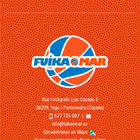
Rúa Fotógrafo Luis Casado 5
36209, Vigo | Pontevedra (España)
627 735 087
|
smartphone
email
info@fuikaomar.es
Encuéntranos en Maps