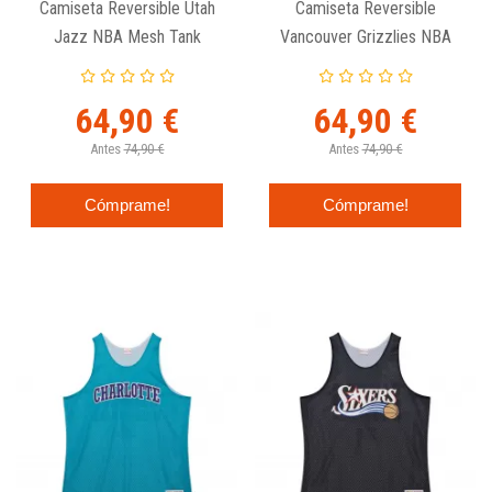
Camiseta Reversible Utah
Camiseta Reversible
Jazz NBA Mesh Tank
Vancouver Grizzlies NBA
Vintage Logo - Mitchell And
Mesh Tank Vintage Logo -
Ness
Mitchell And Ness
64,90 €
64,90 €
Antes
74,90 €
Antes
74,90 €
Cómprame!
Cómprame!