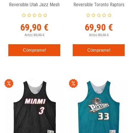
Reversible Utah Jazz Mesh
Reversible Toronto Raptors
Tank - Mitchell And Ness
Mesh Tank - Mitchell And
Ness
69,90 €
69,90 €
Antes
89,90 €
Antes
89,90 €
Cómprame!
Cómprame!