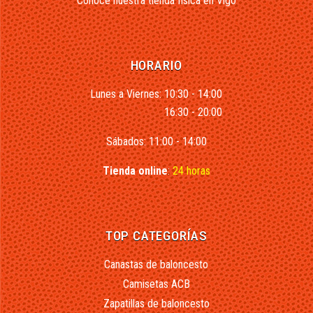
Conoce nuestra tienda física en Vigo
HORARIO
Lunes a Viernes: 10:30 - 14:00
16:30 - 20:00
Sábados: 11:00 - 14:00
Tienda online
:
24 horas
TOP CATEGORÍAS
Canastas de baloncesto
Camisetas ACB
Zapatillas de baloncesto