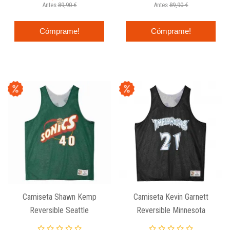
Antes
89,90 €
Antes
89,90 €
Cómprame!
Cómprame!
Camiseta Shawn Kemp
Camiseta Kevin Garnett
Reversible Seattle
Reversible Minnesota
Supersonics Mesh Tank -
Timberwolves Mesh Tank -