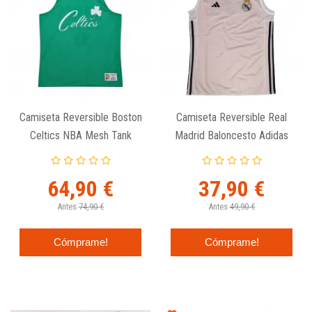
Camiseta Reversible Boston
Camiseta Reversible Real
Celtics NBA Mesh Tank
Madrid Baloncesto Adidas
Vintage Logo - Mitchell And
Naranja
Ness
64,90 €
37,90 €
Antes
74,90 €
Antes
49,90 €
Cómprame!
Cómprame!