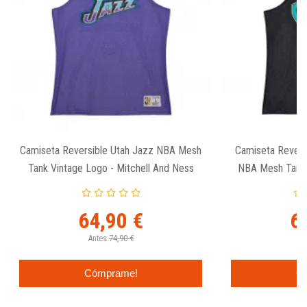
Camiseta Reversible Utah Jazz NBA Mesh
Camiseta Reversi
Tank Vintage Logo - Mitchell And Ness
NBA Mesh Tank V
A
64,90 €
6
Antes
74,90 €
An
Cómprame!
C