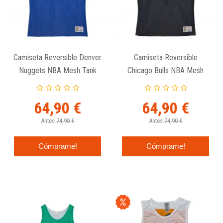
Camiseta Reversible Denver
Camiseta Reversible
Nuggets NBA Mesh Tank
Chicago Bulls NBA Mesh
Vintage Logo - Mitchell And
Tank Vintage Logo -
Ness
Mitchell And Ness
64,90 €
64,90 €
Antes
74,90 €
Antes
74,90 €
Cómprame!
Cómprame!