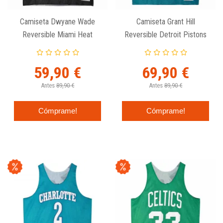
Camiseta Dwyane Wade
Camiseta Grant Hill
Reversible Miami Heat
Reversible Detroit Pistons
Mesh Tank - Mitchell And
Mesh Tank - Mitchell And
Ness
Ness
59,90 €
69,90 €
Antes
89,90 €
Antes
89,90 €
Cómprame!
Cómprame!