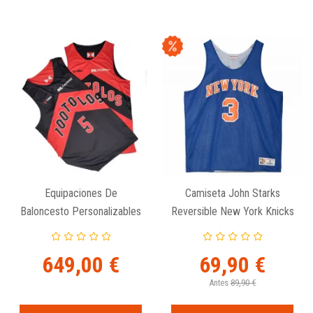
Equipaciones De
Camiseta John Starks
Baloncesto Personalizables
Reversible New York Knicks
Y Reversibles Para Equipos
Mesh Tank - Mitchell And
- Pack De 12 Unidades
Ness
649,00 €
69,90 €
Antes
89,90 €