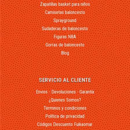
Zapatillas basket para niños
Camisetas baloncesto
Sprayground
Sudaderas de baloncesto
Figuras NBA
Gorras de baloncesto
Blog
SERVICIO AL CLIENTE
Envios - Devoluciones - Garantía
¿Quienes Somos?
Terminos y condiciones
Política de privacidad
Códigos Descuento Fuikaomar