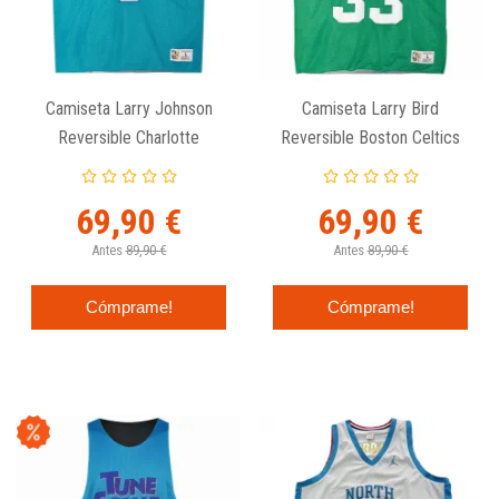
Camiseta Larry Johnson
Camiseta Larry Bird
Reversible Charlotte
Reversible Boston Celtics
Hornets Mesh Tank -
Mesh Tank - Mitchell And
Mitchell And Ness
Ness
69,90 €
69,90 €
Antes
89,90 €
Antes
89,90 €
Cómprame!
Cómprame!