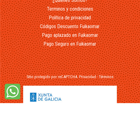
¿Quienes Somos?
Terminos y condiciones
Política de privacidad
Códigos Descuento Fuikaomar
Pago aplazado en Fuikaomar
Pago Seguro en Fuikaomar
Sitio protegido por reCAPTCHA.
Privacidad
-
Términos