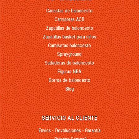
Canastas de baloncesto
Camisetas ACB
Zapatillas de baloncesto
Zapatillas basket para niños
Camisetas baloncesto
Sprayground
Sudaderas de baloncesto
Figuras NBA
Gorras de baloncesto
Blog
SERVICIO AL CLIENTE
Envios - Devoluciones - Garantía