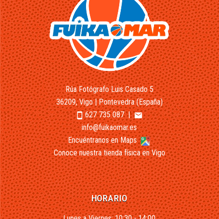
Rúa Fotógrafo Luis Casado 5
36209, Vigo | Pontevedra (España)
627 735 087
|
smartphone
email
info@fuikaomar.es
Encuéntranos en Maps
Conoce nuestra tienda física en Vigo
HORARIO
Lunes a Viernes: 10:30 - 14:00