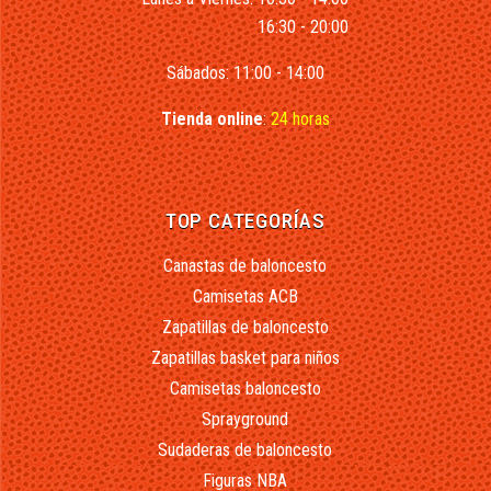
16:30 - 20:00
Sábados: 11:00 - 14:00
Tienda online
:
24 horas
TOP CATEGORÍAS
Canastas de baloncesto
Camisetas ACB
Zapatillas de baloncesto
Zapatillas basket para niños
Camisetas baloncesto
Sprayground
Sudaderas de baloncesto
Figuras NBA