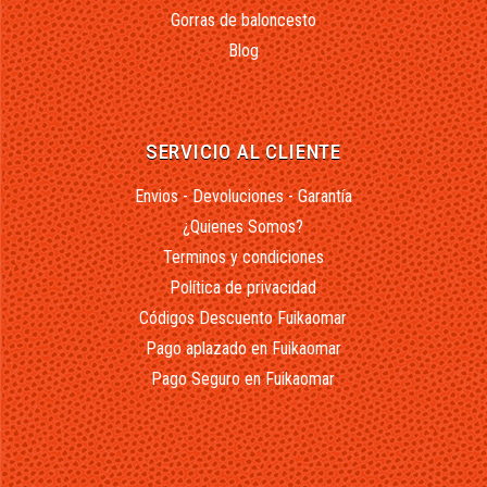
Gorras de baloncesto
Blog
SERVICIO AL CLIENTE
Envios - Devoluciones - Garantía
¿Quienes Somos?
Terminos y condiciones
Política de privacidad
Códigos Descuento Fuikaomar
Pago aplazado en Fuikaomar
Pago Seguro en Fuikaomar