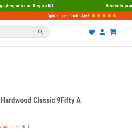
Recíbelo primero 📦 Paga después con 
Opiniones verificadas
4,8/5

 Hardwood Classic 9Fifty A
41,90 €
A incluido