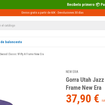
Recíbelo primero 📦 Paga después con Sequra 💶
Envios gratis a partir de 60€ -
Devoluciones
30 días
 de baloncesto
dwood Classic 9Fifty A Frame New Era
NEW ERA
Gorra Utah Jazz
Frame New Era
37,90 €
IV