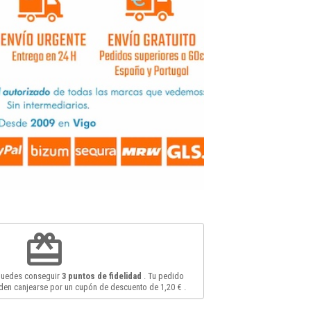
redeem
 puedes conseguir
3
puntos de fidelidad
. Tu pedido
en canjearse por un cupón de descuento de
1,20 €
.