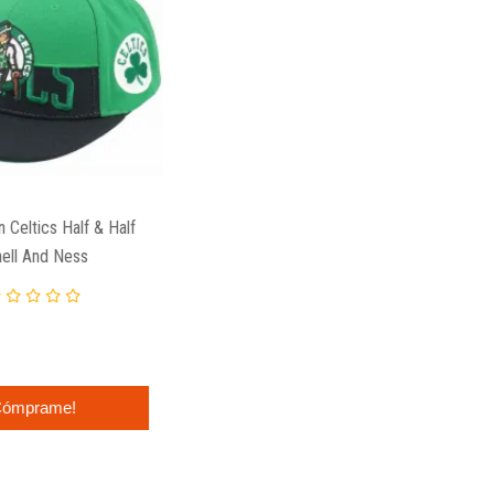
 Celtics Half & Half
ell And Ness
ómprame!