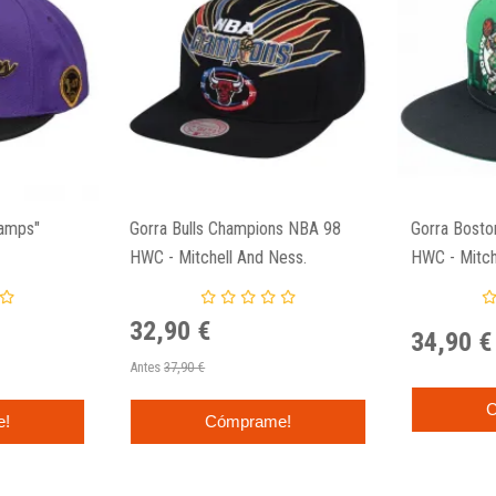
hamps"
Gorra Bulls Champions NBA 98
Gorra Boston
HWC - Mitchell And Ness.
HWC - Mitch
32,90 €
34,90 €
Antes
37,90 €
C
e!
Cómprame!