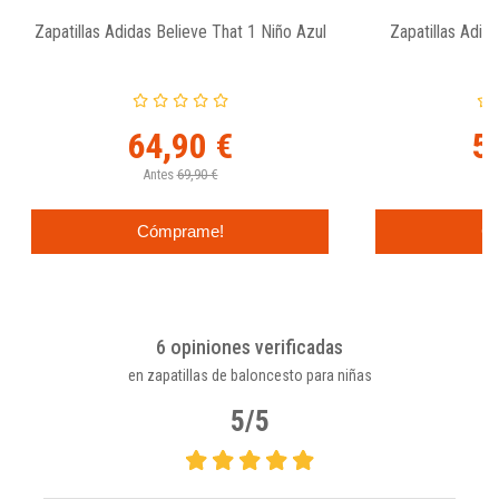
Zapatillas Adidas Believe That 1 Niño Azul
Zapatillas Adida
64,90 €
5
Antes
69,90 €
An
Cómprame!
C
6 opiniones verificadas
en zapatillas de baloncesto para niñas
5/5