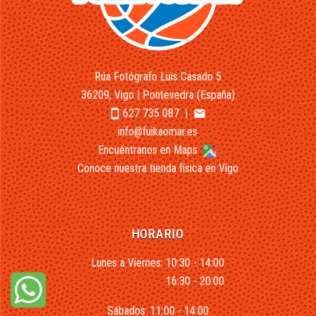
Rúa Fotógrafo Luis Casado 5
36209, Vigo | Pontevedra (España)
627 735 087
|
smartphone
email
info@fuikaomar.es
Encuéntranos en Maps
Conoce nuestra tienda física en Vigo
HORARIO
Lunes a Viernes: 10:30 - 14:00
16:30 - 20:00
Sábados: 11:00 - 14:00