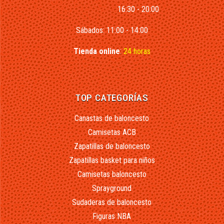
16:30 - 20:00
Sábados: 11:00 - 14:00
Tienda online
:
24 horas
TOP CATEGORÍAS
Canastas de baloncesto
Camisetas ACB
Zapatillas de baloncesto
Zapatillas basket para niños
Camisetas baloncesto
Sprayground
Sudaderas de baloncesto
Figuras NBA