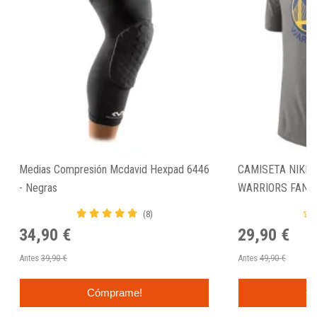
Medias Compresión Mcdavid Hexpad 6446
CAMISETA NIKE 
- Negras
WARRIORS FAN 
(8)
34,90 €
29,90 €
Antes
39,90 €
Antes
49,90 €
Cómprame!
C