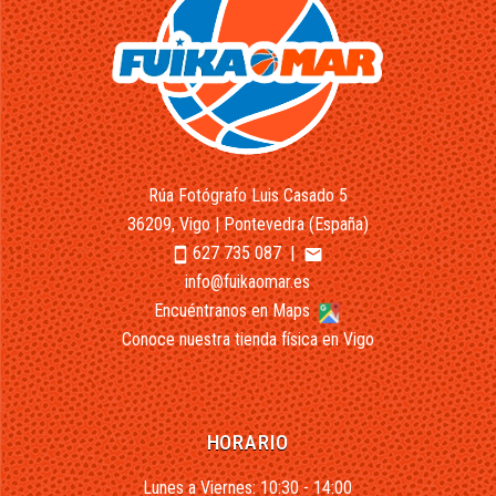
Rúa Fotógrafo Luis Casado 5
36209, Vigo | Pontevedra (España)
627 735 087
|
smartphone
email
info@fuikaomar.es
Encuéntranos en Maps
Conoce nuestra tienda física en Vigo
HORARIO
Lunes a Viernes: 10:30 - 14:00