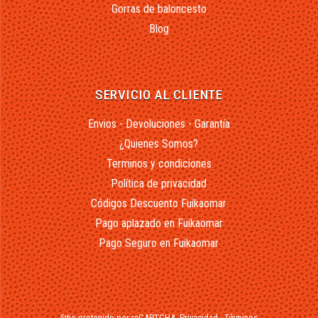
Gorras de baloncesto
Blog
SERVICIO AL CLIENTE
Envios - Devoluciones - Garantía
¿Quienes Somos?
Terminos y condiciones
Política de privacidad
Códigos Descuento Fuikaomar
Pago aplazado en Fuikaomar
Pago Seguro en Fuikaomar
Sitio protegido por reCAPTCHA.
Privacidad
-
Términos