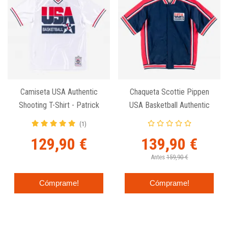
Camiseta USA Authentic
Chaqueta Scottie Pippen
Shooting T-Shirt - Patrick
USA Basketball Authentic
Ewing - Dream Team.
Warm Up 1992 - Mitchell
(1)
And Ness
129,90 €
139,90 €
Antes
159,90 €
Cómprame!
Cómprame!