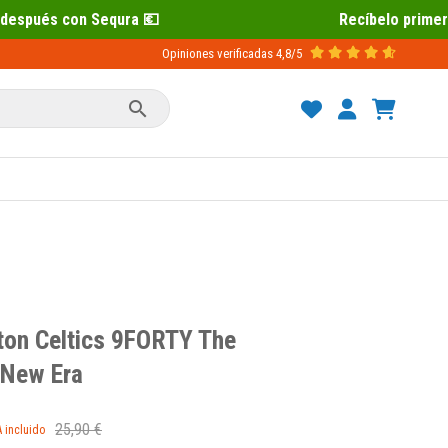
Recíbelo primero 📦 Paga después con 
Opiniones verificadas
4,8/5

ton Celtics 9FORTY The
 New Era
25,90 €
A incluido