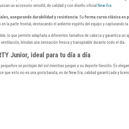
scan un accesorio versátil, de calidad y con diseño oficial
New Era
.
les, asegurando durabilidad y resistencia
. Su
forma curva clásica es p
en la parte frontal, destacando el ardiente espíritu del equipo y capturando l
stable, lo que permite adaptarla a diferentes tamaños de cabeza y garantiza un
entilación, brindan una sensación fresca y transpirable durante todo el día.
Y Junior, ideal para tu día a día
s pequeños se protejan del sol mientras juegan a su deporte favorito. Es ele
ce que esto no es una gorra barata, es de New Era, calidad garantizada y licenci