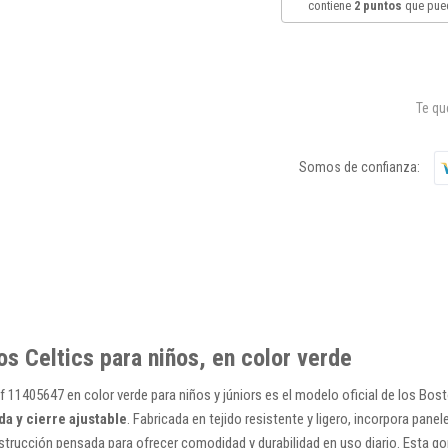
contiene
2
puntos
que pued
Te q
Somos de confianza:
os Celtics para niños, en color verde
f 11405647 en color verde para niños y júniors es el modelo oficial de los Bos
da y cierre ajustable
. Fabricada en tejido resistente y ligero, incorpora pane
trucción pensada para ofrecer comodidad y durabilidad en uso diario. Esta go