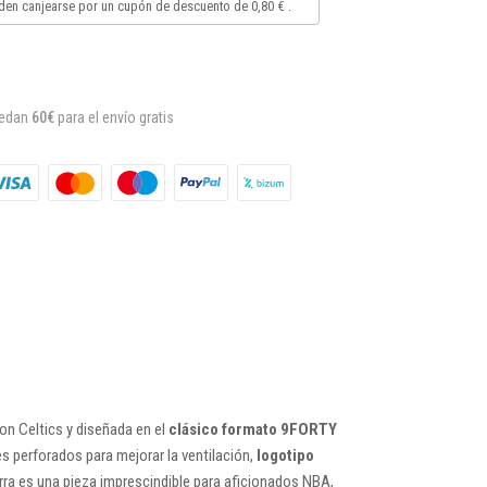
en canjearse por un cupón de descuento de
0,80 €
.
uedan
60€
para el envío gratis
ton Celtics y diseñada en el
clásico formato 9FORTY
les perforados para mejorar la ventilación,
logotipo
rra es una pieza imprescindible para aficionados NBA,