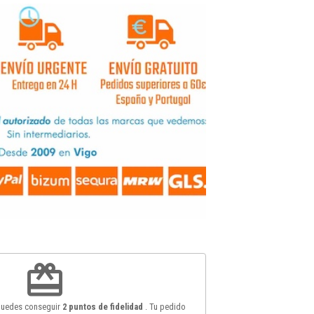
redeem
 puedes conseguir
2
puntos de fidelidad
. Tu pedido