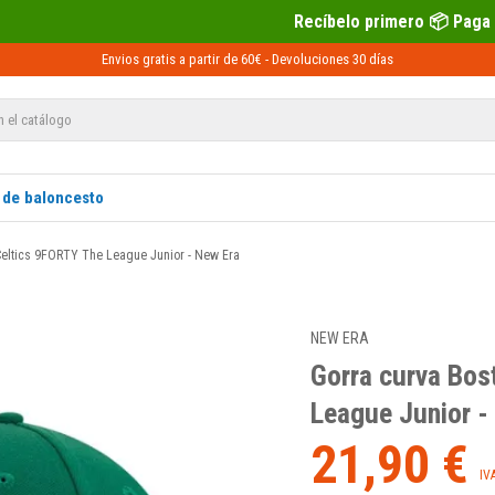
Recíbelo primero 📦 Paga después con Sequra 💶
Envios gratis a partir de 60€ -
Devoluciones
30 días
 de baloncesto
Celtics 9FORTY The League Junior - New Era
NEW ERA
Gorra curva Bos
League Junior -
21,90 €
IV