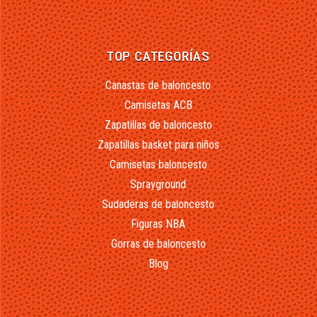
TOP CATEGORÍAS
Canastas de baloncesto
Camisetas ACB
Zapatillas de baloncesto
Zapatillas basket para niños
Camisetas baloncesto
Sprayground
Sudaderas de baloncesto
Figuras NBA
Gorras de baloncesto
Blog