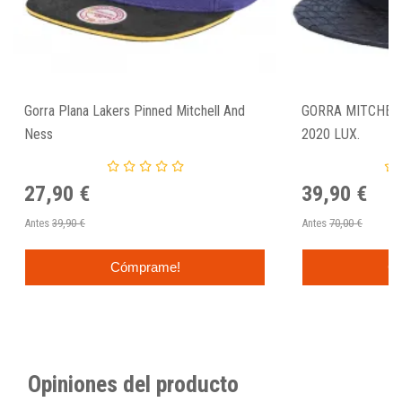
Gorra Plana Lakers Pinned Mitchell And
GORRA MITCHEL
Ness
2020 LUX.
27,90 €
39,90 €
Antes
39,90 €
Antes
70,00 €
Cómprame!
C
Opiniones del producto