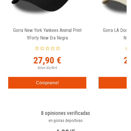
Gorra New York Yankees Animal Print
Gorra LA Dodge
9Forty New Era Negra
New
27,90 €
2
Antes
32,90 €
An
Cómprame!
C
8 opiniones verificadas
en gorras deportivas