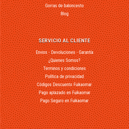
Gorras de baloncesto
Blog
SERVICIO AL CLIENTE
Envios - Devoluciones - Garantía
¿Quienes Somos?
Terminos y condiciones
Política de privacidad
Códigos Descuento Fuikaomar
Pago aplazado en Fuikaomar
Pago Seguro en Fuikaomar