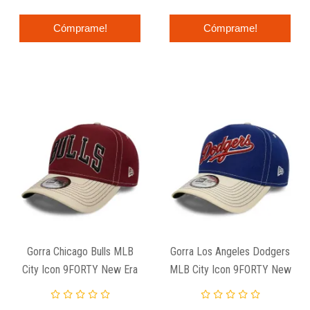
Cómprame!
Cómprame!
Gorra Chicago Bulls MLB
Gorra Los Angeles Dodgers
City Icon 9FORTY New Era
MLB City Icon 9FORTY New
E-Frame
Era E-Frame