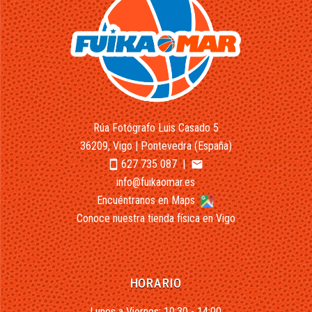
Rúa Fotógrafo Luis Casado 5
36209, Vigo | Pontevedra (España)
627 735 087
|
smartphone
email
info@fuikaomar.es
Encuéntranos en Maps
Conoce nuestra tienda física en Vigo
HORARIO
Lunes a Viernes: 10:30 - 14:00