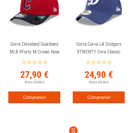
Gorra Cleveland Guardians
Gorra Curva LA Dodgers
MLB 9Forty M-Crown New
9TWENTY Core Classic
Era
Azul - New Era
27,90 €
24,90 €
Antes
29,90 €
Antes
29,90 €
Cómprame!
Cómprame!