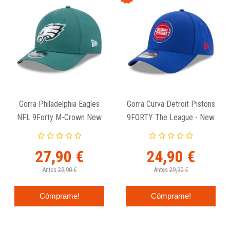
Gorra Philadelphia Eagles
Gorra Curva Detroit Pistons
NFL 9Forty M-Crown New
9FORTY The League - New
Era
Era
27,90 €
24,90 €
Antes
29,90 €
Antes
29,90 €
Cómprame!
Cómprame!