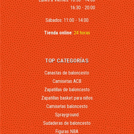
16:30 - 20:00
Sábados: 11:00 - 14:00
Tienda online
:
24 horas
TOP CATEGORÍAS
Canastas de baloncesto
Camisetas ACB
Zapatillas de baloncesto
Zapatillas basket para niños
Camisetas baloncesto
Sprayground
Sudaderas de baloncesto
Figuras NBA