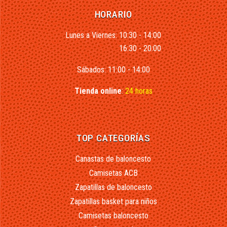
HORARIO
Lunes a Viernes: 10:30 - 14:00
16:30 - 20:00
Sábados: 11:00 - 14:00
Tienda online
:
24 horas
TOP CATEGORÍAS
Canastas de baloncesto
Camisetas ACB
Zapatillas de baloncesto
Zapatillas basket para niños
Camisetas baloncesto