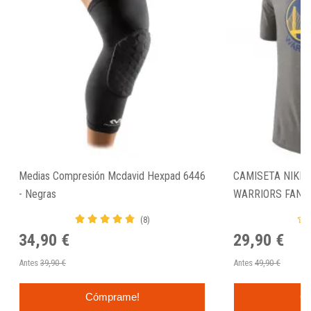
Medias Compresión Mcdavid Hexpad 6446
CAMISETA NIKE 
- Negras
WARRIORS FAN 
(8)
34,90 €
29,90 €
Antes
39,90 €
Antes
49,90 €
Cómprame!
C