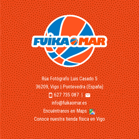
Rúa Fotógrafo Luis Casado 5
36209, Vigo | Pontevedra (España)
627 735 087
|
smartphone
email
info@fuikaomar.es
Encuéntranos en Maps
Conoce nuestra tienda física en Vigo