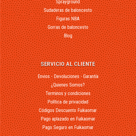
Sprayground
Sudaderas de baloncesto
Figuras NBA
Gorras de baloncesto
Blog
SERVICIO AL CLIENTE
Envios - Devoluciones - Garantía
¿Quienes Somos?
Terminos y condiciones
Política de privacidad
Códigos Descuento Fuikaomar
Pago aplazado en Fuikaomar
Pago Seguro en Fuikaomar