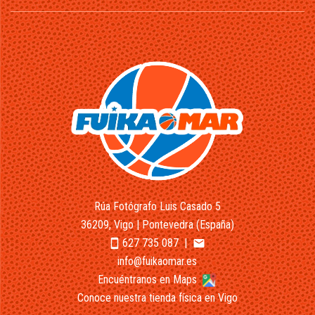
Rúa Fotógrafo Luis Casado 5
36209, Vigo | Pontevedra (España)
627 735 087
|
smartphone
email
info@fuikaomar.es
Encuéntranos en Maps
Conoce nuestra tienda física en Vigo