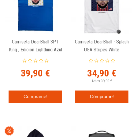
Camiseta DearBball 3PT
Camiseta DearBball - Splash
King , Edición Lighthing Azul
USA Stripes White
39,90 €
34,90 €
Antes
39,90 €
Cómprame!
Cómprame!