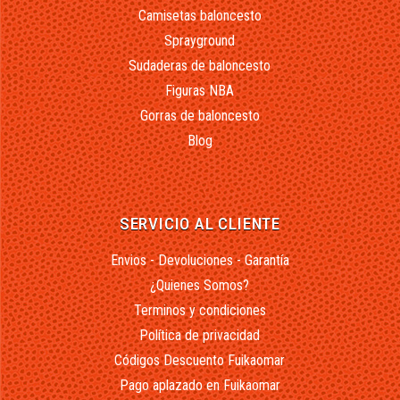
Camisetas baloncesto
Sprayground
Sudaderas de baloncesto
Figuras NBA
Gorras de baloncesto
Blog
SERVICIO AL CLIENTE
Envios - Devoluciones - Garantía
¿Quienes Somos?
Terminos y condiciones
Política de privacidad
Códigos Descuento Fuikaomar
Pago aplazado en Fuikaomar