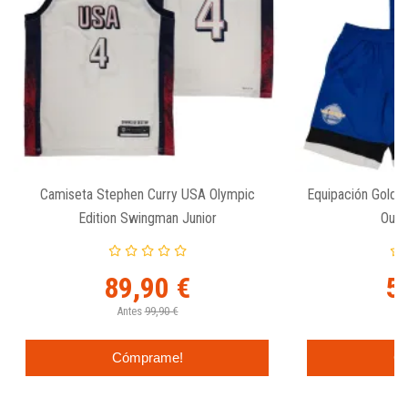
Camiseta Stephen Curry USA Olympic
Equipación Golden
Edition Swingman Junior
Oute
89,90 €
5
Antes
99,90 €
An
Cómprame!
C