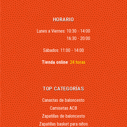
HORARIO
Lunes a Viernes: 10:30 - 14:00
16:30 - 20:00
Sábados: 11:00 - 14:00
Tienda online
:
24 horas
TOP CATEGORÍAS
Canastas de baloncesto
Camisetas ACB
Zapatillas de baloncesto
Zapatillas basket para niños