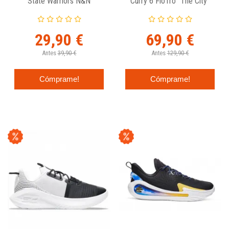
State Warriors N&N
Curry 6 FloTro "The City"
Outerstuff Junior
29,90 €
69,90 €
Antes
39,90 €
Antes
129,90 €
Cómprame!
Cómprame!