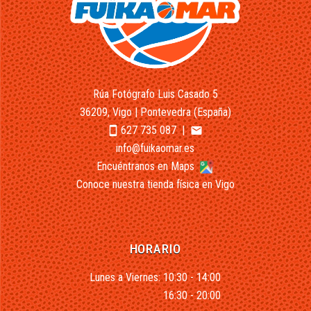
Rúa Fotógrafo Luis Casado 5
36209, Vigo | Pontevedra (España)
627 735 087
|
smartphone
email
info@fuikaomar.es
Encuéntranos en Maps
Conoce nuestra tienda física en Vigo
HORARIO
Lunes a Viernes: 10:30 - 14:00
16:30 - 20:00