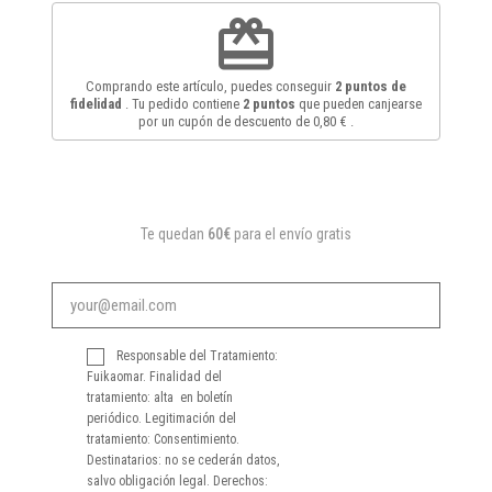
redeem
Comprando este artículo, puedes conseguir
2
puntos de
fidelidad
. Tu pedido contiene
2
puntos
que pueden canjearse
por un cupón de descuento de
0,80 €
.
Te quedan
60€
para el envío gratis
Responsable del Tratamiento:
Fuikaomar. Finalidad del
tratamiento: alta en boletín
periódico. Legitimación del
tratamiento: Consentimiento.
Destinatarios: no se cederán datos,
salvo obligación legal. Derechos: