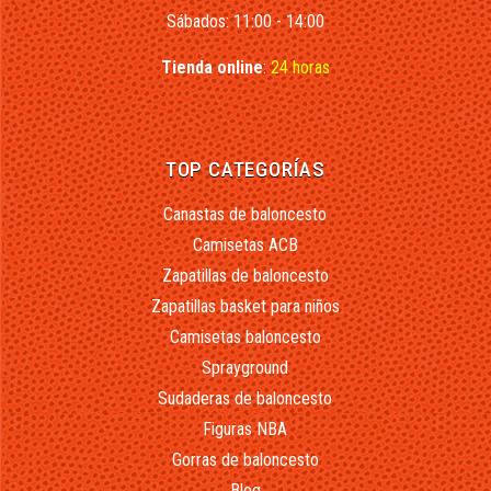
Sábados: 11:00 - 14:00
Tienda online
:
24 horas
TOP CATEGORÍAS
Canastas de baloncesto
Camisetas ACB
Zapatillas de baloncesto
Zapatillas basket para niños
Camisetas baloncesto
Sprayground
Sudaderas de baloncesto
Figuras NBA
Gorras de baloncesto
Blog