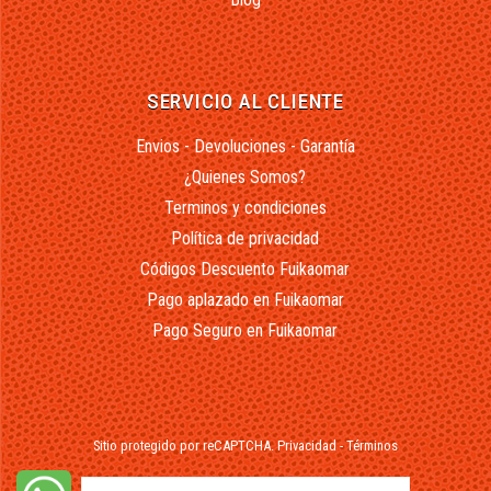
SERVICIO AL CLIENTE
Envios - Devoluciones - Garantía
¿Quienes Somos?
Terminos y condiciones
Política de privacidad
Códigos Descuento Fuikaomar
Pago aplazado en Fuikaomar
Pago Seguro en Fuikaomar
Sitio protegido por reCAPTCHA.
Privacidad
-
Términos