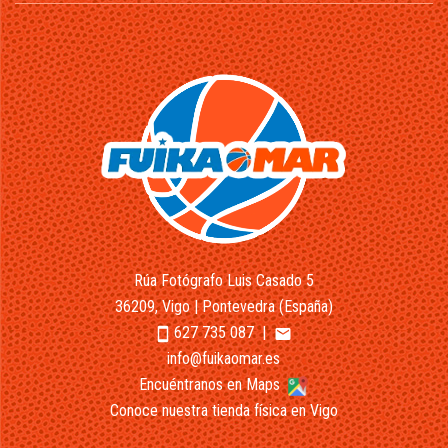
Rúa Fotógrafo Luis Casado 5
36209, Vigo | Pontevedra (España)
627 735 087
|
smartphone
email
info@fuikaomar.es
Encuéntranos en Maps
Conoce nuestra tienda física en Vigo