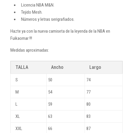
Licencia NBA M&N.
Tejido Mesh.
Números y letras serigrafiados.
Hazte ya con la nueva camiseta de la leyenda de la NBA en
Fuikaomar !!!
Medidas aproximadas:
TALLA
Ancho
Largo
S
50
74
M
54
77
L
59
80
XL
63
83
XXL
66
87