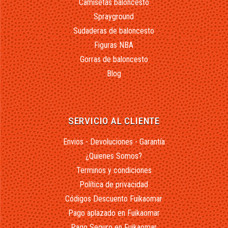
Camisetas baloncesto
Sprayground
Sudaderas de baloncesto
Figuras NBA
Gorras de baloncesto
Blog
SERVICIO AL CLIENTE
Envios - Devoluciones - Garantía
¿Quienes Somos?
Terminos y condiciones
Política de privacidad
Códigos Descuento Fuikaomar
Pago aplazado en Fuikaomar
Pago Seguro en Fuikaomar