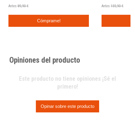
Antes
89,90 €
Antes
159,90 €
Cómprame!
C
Opiniones del producto
Este producto no tiene opiniones ¡Sé el
primero!
Opinar sobre este producto