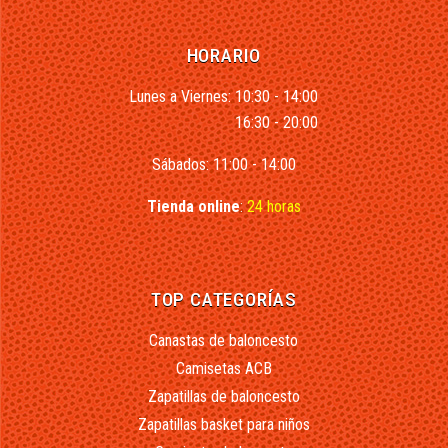
HORARIO
Lunes a Viernes: 10:30 - 14:00
16:30 - 20:00
Sábados: 11:00 - 14:00
Tienda online
:
24 horas
TOP CATEGORÍAS
Canastas de baloncesto
Camisetas ACB
Zapatillas de baloncesto
Zapatillas basket para niños