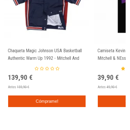
Chaqueta Magic Johnson USA Basketball
Camiseta Kevin S
Authentic Warm Up 1992 - Mitchell And
Mitchell & NEss 
Ness
139,90 €
39,90 €
Antes
159,90 €
Antes
49,90 €
Cómprame!
C