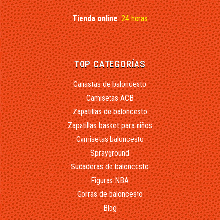
Tienda online
:
24 horas
TOP CATEGORÍAS
Canastas de baloncesto
Camisetas ACB
Zapatillas de baloncesto
Zapatillas basket para niños
Camisetas baloncesto
Sprayground
Sudaderas de baloncesto
Figuras NBA
Gorras de baloncesto
Blog