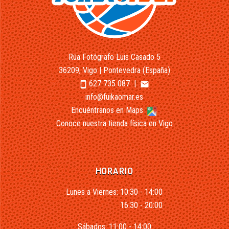
Rúa Fotógrafo Luis Casado 5
36209, Vigo | Pontevedra (España)
627 735 087
|
smartphone
email
info@fuikaomar.es
Encuéntranos en Maps
Conoce nuestra tienda física en Vigo
HORARIO
Lunes a Viernes: 10:30 - 14:00
16:30 - 20:00
Sábados: 11:00 - 14:00