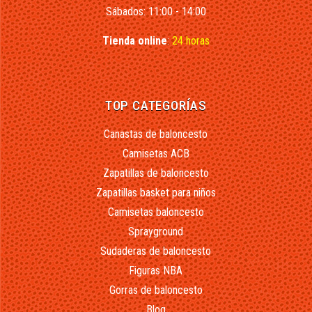
Sábados: 11:00 - 14:00
Tienda online
:
24 horas
TOP CATEGORÍAS
Canastas de baloncesto
Camisetas ACB
Zapatillas de baloncesto
Zapatillas basket para niños
Camisetas baloncesto
Sprayground
Sudaderas de baloncesto
Figuras NBA
Gorras de baloncesto
Blog