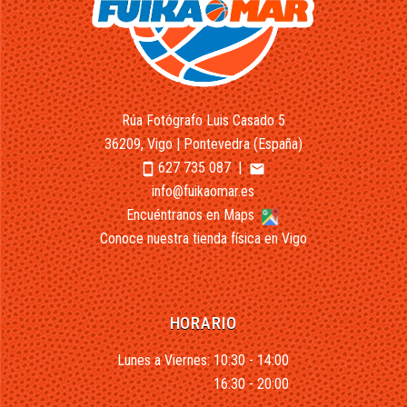
Rúa Fotógrafo Luis Casado 5
36209, Vigo | Pontevedra (España)
627 735 087
|
smartphone
email
info@fuikaomar.es
Encuéntranos en Maps
Conoce nuestra tienda física en Vigo
HORARIO
Lunes a Viernes: 10:30 - 14:00
16:30 - 20:00