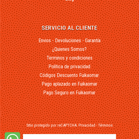
SERVICIO AL CLIENTE
Envios - Devoluciones - Garantía
¿Quienes Somos?
Terminos y condiciones
Política de privacidad
Códigos Descuento Fuikaomar
Pago aplazado en Fuikaomar
Pago Seguro en Fuikaomar
Sitio protegido por reCAPTCHA.
Privacidad
-
Términos