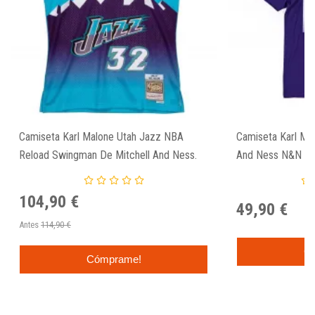
Camiseta Karl Malone Utah Jazz NBA
Camiseta Karl Mal
Reload Swingman De Mitchell And Ness.
And Ness N&N M
104,90 €
49,90 €
Antes
114,90 €
C
Cómprame!