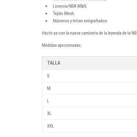
Licencia NBA M&N.
Tejido Mesh.
Números y letras serigrafiados.
Hazte ya con la nueva camiseta de la leyenda de la NB
Medidas aproximadas:
TALLA
S
M
L
XL
XXL