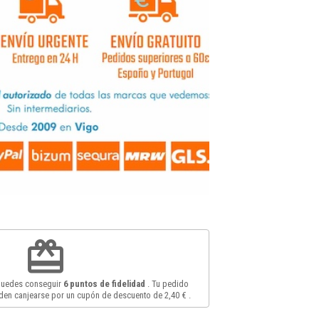
redeem
 puedes conseguir
6
puntos de fidelidad
. Tu pedido
en canjearse por un cupón de descuento de
2,40 €
.