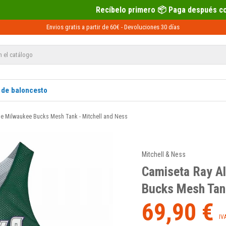
Recíbelo primero 📦 Paga después con Sequra 💶
Envios gratis a partir de 60€ -
Devoluciones
30 días
 de baloncesto
ble Milwaukee Bucks Mesh Tank - Mitchell and Ness
Mitchell & Ness
Camiseta Ray Al
Bucks Mesh Tank
69,90 €
IV