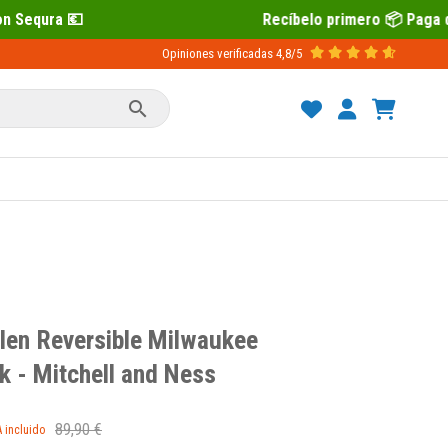
Recíbelo primero 📦 Paga después con Sequra 💶
Opiniones verificadas
4,8/5

len Reversible Milwaukee
 - Mitchell and Ness
89,90 €
A incluido