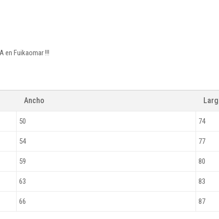
A en Fuikaomar !!!
Ancho
Lar
50
74
54
77
59
80
63
83
66
87