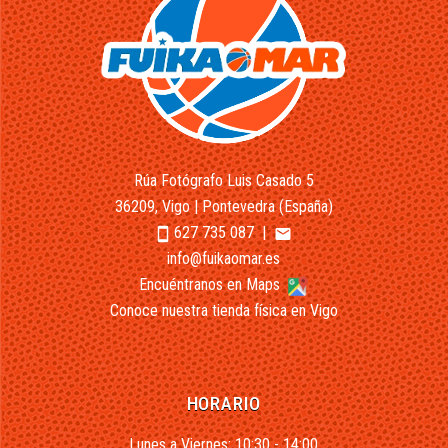
Rúa Fotógrafo Luis Casado 5
36209, Vigo | Pontevedra (España)
627 735 087
|
smartphone
email
info@fuikaomar.es
Encuéntranos en Maps
Conoce nuestra tienda física en Vigo
HORARIO
Lunes a Viernes: 10:30 - 14:00