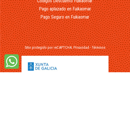
Códigos Descuento Fuikaomar
Pago aplazado en Fuikaomar
Pago Seguro en Fuikaomar
Sitio protegido por reCAPTCHA.
Privacidad
-
Términos