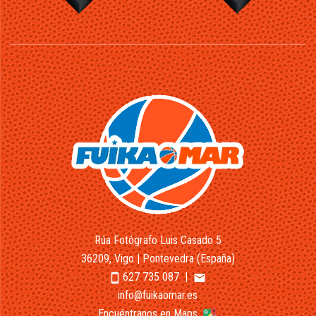
Rúa Fotógrafo Luis Casado 5
36209, Vigo | Pontevedra (España)
627 735 087
|
smartphone
email
info@fuikaomar.es
Encuéntranos en Maps