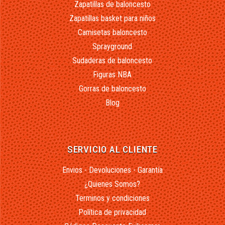
Zapatillas de baloncesto
Zapatillas basket para niños
Camisetas baloncesto
Sprayground
Sudaderas de baloncesto
Figuras NBA
Gorras de baloncesto
Blog
SERVICIO AL CLIENTE
Envios - Devoluciones - Garantía
¿Quienes Somos?
Terminos y condiciones
Política de privacidad