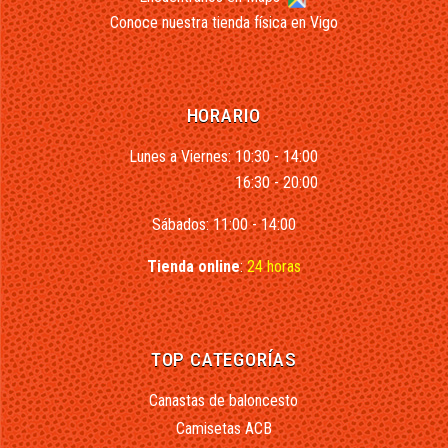
Conoce nuestra tienda física en Vigo
HORARIO
Lunes a Viernes: 10:30 - 14:00
16:30 - 20:00
Sábados: 11:00 - 14:00
Tienda online
:
24 horas
TOP CATEGORÍAS
Canastas de baloncesto
Camisetas ACB