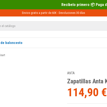
Recíbelo primero 📦 Paga después con Sequra 💶
Envios gratis a partir de 60€ -
Devoluciones
30 días
 de baloncesto
Court
ANTA
Zapatillas Anta 
114,90 €