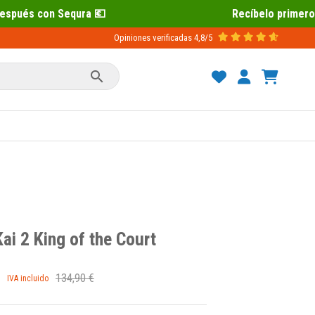
Recíbelo primero 📦 Paga después con 
Opiniones verificadas
4,8/5

Kai 2 King of the Court
134,90 €
IVA incluido