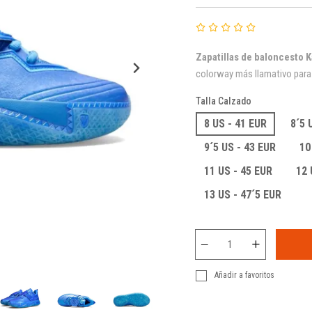
Zapatillas de baloncesto K
colorway más llamativo para 
Talla Calzado
8 US - 41 EUR
8´5 
9´5 US - 43 EUR
10
11 US - 45 EUR
12 
13 US - 47´5 EUR
Añadir a favoritos