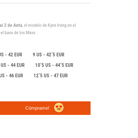
ai 2 de Anta
, el modelo de Kyrie Irving en el
el base de los Mavs.
US - 42 EUR
9 US - 42´5 EUR
 US - 44 EUR
10´5 US - 44´5 EUR
US - 46 EUR
12´5 US - 47 EUR
Cómprame!