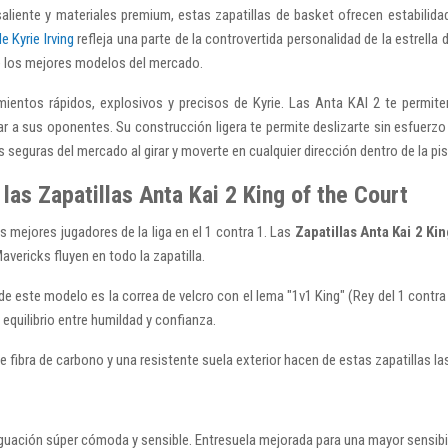
aliente y materiales premium, estas zapatillas de basket ofrecen estabilidad,
e Kyrie Irving
refleja una parte de la controvertida personalidad de la estrella
de los mejores modelos del mercado.
entos rápidos, explosivos y precisos de Kyrie. Las Anta KAI 2 te permite
erar a sus oponentes. Su construcción ligera te permite deslizarte sin esfuerzo
seguras del mercado al girar y moverte en cualquier dirección dentro de la pis
las Zapatillas Anta Kai 2 King of the Court
os mejores jugadores de la liga en el 1 contra 1. Las
Zapatillas Anta Kai 2 Ki
avericks fluyen en todo la zapatilla.
este modelo es la correa de velcro con el lema "1v1 King" (Rey del 1 contra 1)
l equilibrio entre humildad y confianza.
de fibra de carbono y una resistente suela exterior hacen de estas zapatillas las
guación súper cómoda y sensible. Entresuela mejorada para una mayor sensibi