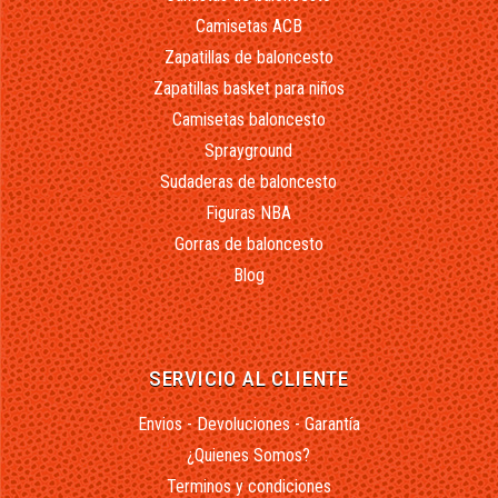
Camisetas ACB
Zapatillas de baloncesto
Zapatillas basket para niños
Camisetas baloncesto
Sprayground
Sudaderas de baloncesto
Figuras NBA
Gorras de baloncesto
Blog
SERVICIO AL CLIENTE
Envios - Devoluciones - Garantía
¿Quienes Somos?
Terminos y condiciones