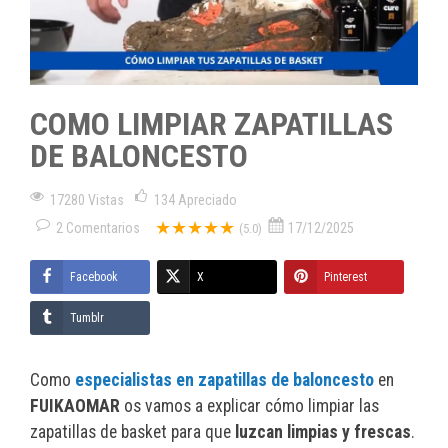
COMO LIMPIAR ZAPATILLAS
DE BALONCESTO
17280 Vistas
134
Apreciado
★★★★★
2
Comentarios
17/12/2025
(5.0)
Facebook
X
Pinterest
Tumblr
Como
especialistas en zapatillas de baloncesto
en
FUIKAOMAR
os vamos a explicar cómo limpiar las
zapatillas de basket para que
luzcan limpias y frescas
.