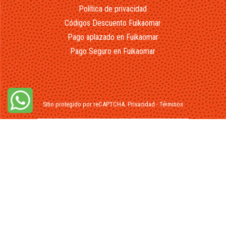
Política de privacidad
Códigos Descuento Fuikaomar
Pago aplazado en Fuikaomar
Pago Seguro en Fuikaomar
Sitio protegido por reCAPTCHA.
Privacidad
-
Términos