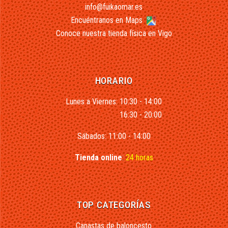
info@fuikaomar.es
Encuéntranos en Maps
Conoce nuestra tienda física en Vigo
HORARIO
Lunes a Viernes: 10:30 - 14:00
16:30 - 20:00
Sábados: 11:00 - 14:00
Tienda online
:
24 horas
TOP CATEGORÍAS
Canastas de baloncesto