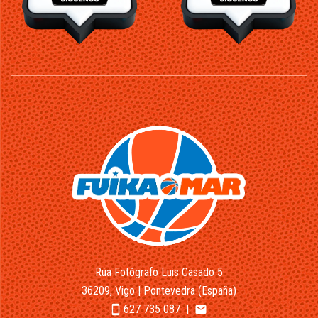
Rúa Fotógrafo Luis Casado 5
36209, Vigo | Pontevedra (España)
627 735 087
|
smartphone
email