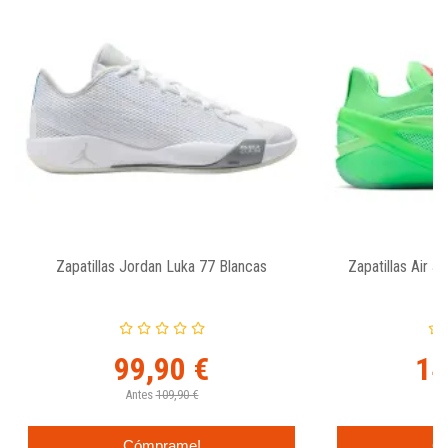
Zapatillas Jordan Luka 77 Blancas
Zapatillas Air 
99,90 €
14
Antes
109,90 €
Cómprame!
C