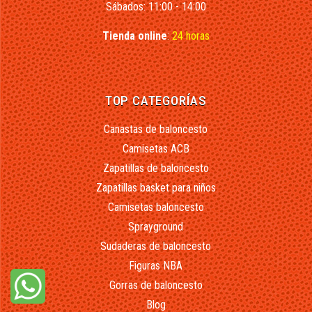
Sábados: 11:00 - 14:00
Tienda online
:
24 horas
TOP CATEGORÍAS
Canastas de baloncesto
Camisetas ACB
Zapatillas de baloncesto
Zapatillas basket para niños
Camisetas baloncesto
Sprayground
Sudaderas de baloncesto
Figuras NBA
Gorras de baloncesto
Blog