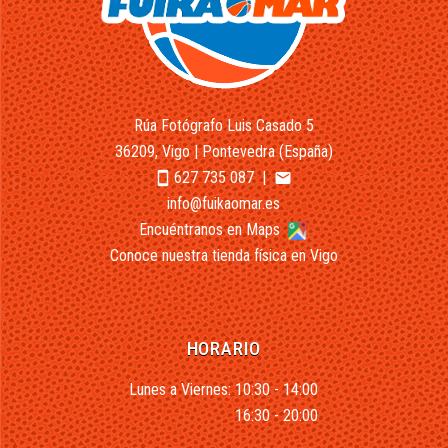
Rúa Fotógrafo Luis Casado 5
36209, Vigo | Pontevedra (España)
627 735 087
|
smartphone
email
info@fuikaomar.es
Encuéntranos en Maps
Conoce nuestra tienda física en Vigo
HORARIO
Lunes a Viernes: 10:30 - 14:00
16:30 - 20:00