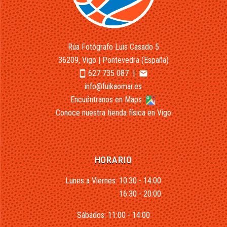
Rúa Fotógrafo Luis Casado 5
36209, Vigo | Pontevedra (España)
627 735 087
|
smartphone
email
info@fuikaomar.es
Encuéntranos en Maps
Conoce nuestra tienda física en Vigo
HORARIO
Lunes a Viernes: 10:30 - 14:00
16:30 - 20:00
Sábados: 11:00 - 14:00