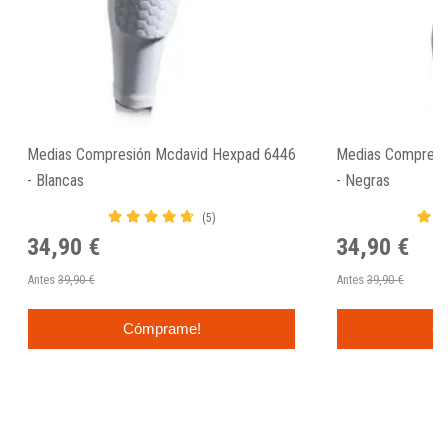
Medias Compresión Mcdavid Hexpad 6446
Medias Compresi
- Blancas
- Negras
(5)
34,90 €
34,90 €
Antes
39,90 €
Antes
39,90 €
Cómprame!
C