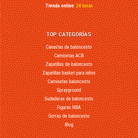
Tienda online
:
24 horas
TOP CATEGORÍAS
Canastas de baloncesto
Camisetas ACB
Zapatillas de baloncesto
Zapatillas basket para niños
Camisetas baloncesto
Sprayground
Sudaderas de baloncesto
Figuras NBA
Gorras de baloncesto
Blog