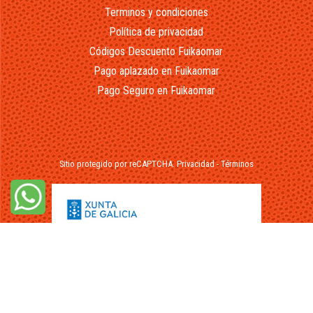
Terminos y condiciones
Política de privacidad
Códigos Descuento Fuikaomar
Pago aplazado en Fuikaomar
Pago Seguro en Fuikaomar
Sitio protegido por reCAPTCHA.
Privacidad
-
Términos