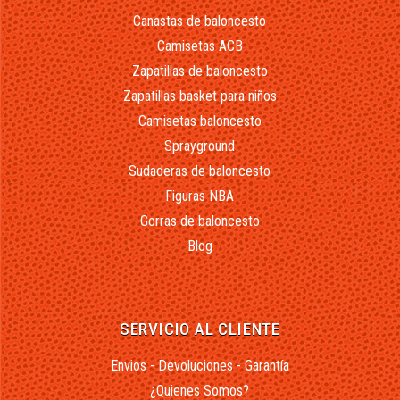
Canastas de baloncesto
Camisetas ACB
Zapatillas de baloncesto
Zapatillas basket para niños
Camisetas baloncesto
Sprayground
Sudaderas de baloncesto
Figuras NBA
Gorras de baloncesto
Blog
SERVICIO AL CLIENTE
Envios - Devoluciones - Garantía
¿Quienes Somos?