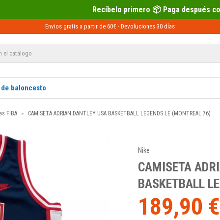
Recíbelo primero 📦 Paga después con Sequra 💶
Envios gratis a partir de 60€ -
Devoluciones
30 días
 de baloncesto
as FIBA
CAMISETA ADRIAN DANTLEY USA BASKETBALL LEGENDS LE (MONTREAL 76)
Nike
CAMISETA ADR
BASKETBALL LE
189,90 €