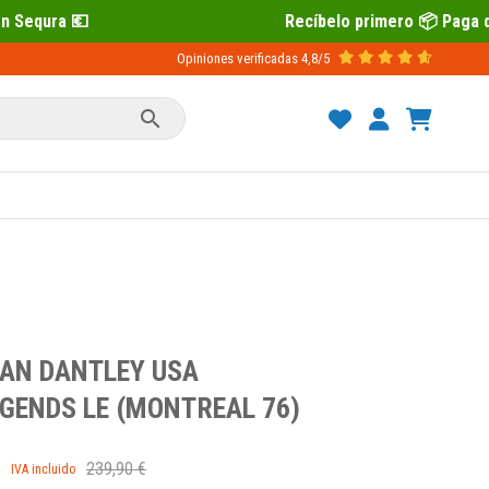
Recíbelo primero 📦 Paga después con Sequra 💶
Opiniones verificadas
4,8/5

IAN DANTLEY USA
GENDS LE (MONTREAL 76)
239,90 €
IVA incluido