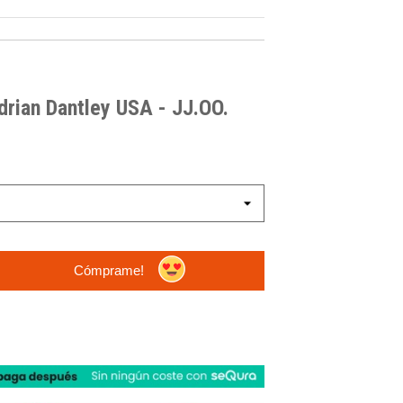
rian Dantley
USA - JJ.OO.
Cómprame!