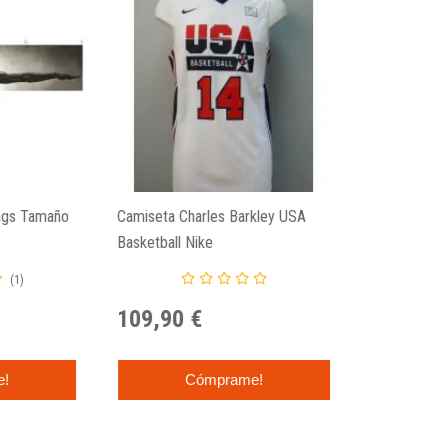
ings Tamaño
Camiseta Charles Barkley USA
Basketball Nike
(1)
109,90 €
e!
Cómprame!