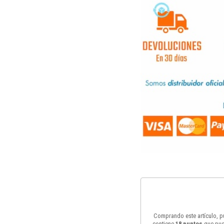
Comprando este artículo, 
contiene
18
puntos
que pue