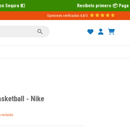
Recíbelo primero 📦 Paga después con Sequra 
Opiniones verificadas
4,8/5

sketball - Nike
A incluido