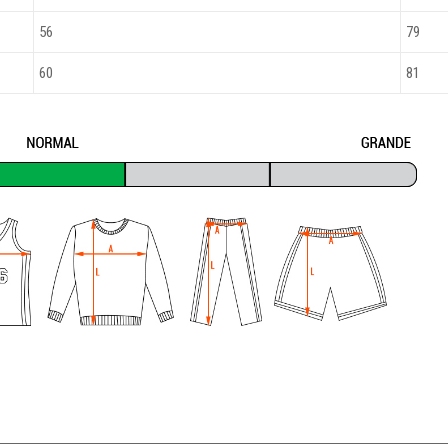
56
79
60
81