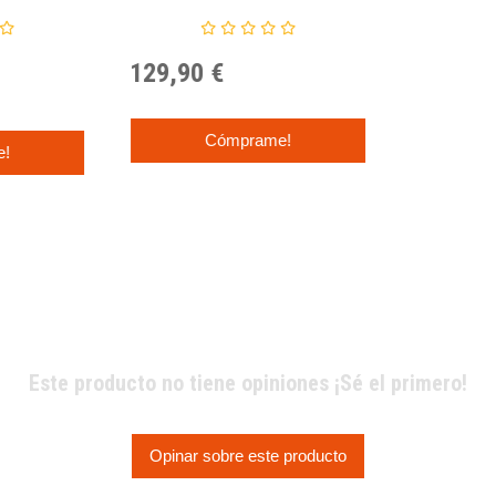
Ness
DREXLER - DREAM TEAM.
129,90 €
Cómprame!
e!
Este producto no tiene opiniones ¡Sé el primero!
Opinar sobre este producto