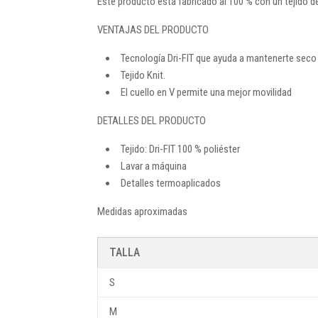
Este producto está fabricado al 100 % con un tejido de
VENTAJAS DEL PRODUCTO
Tecnología Dri-FIT que ayuda a mantenerte sec
Tejido Knit.
El cuello en V permite una mejor movilidad
DETALLES DEL PRODUCTO
Tejido: Dri-FIT 100 % poliéster
Lavar a máquina
Detalles termoaplicados
Medidas aproximadas
TALLA
S
M