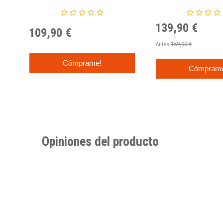
1992 - Mitchell And 
139,90 €
109,90 €
Antes
159,90 €
Cómprame!
Cómpram
Opiniones del producto