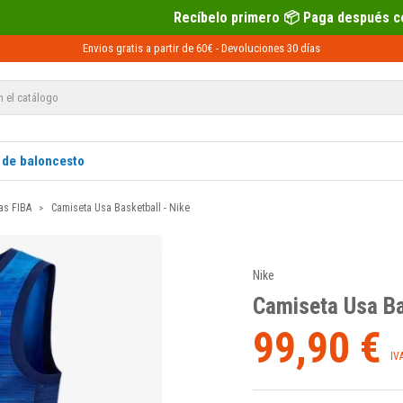
Recíbelo primero 📦 Paga después con Sequra 💶
Envios gratis a partir de 60€ -
Devoluciones
30 días
 de baloncesto
as FIBA
Camiseta Usa Basketball - Nike
Nike
Camiseta Usa Ba
99,90 €
IV