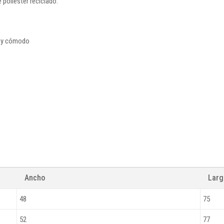
 poliéster reciclado.
o y cómodo
Ancho
Lar
48
75
52
77