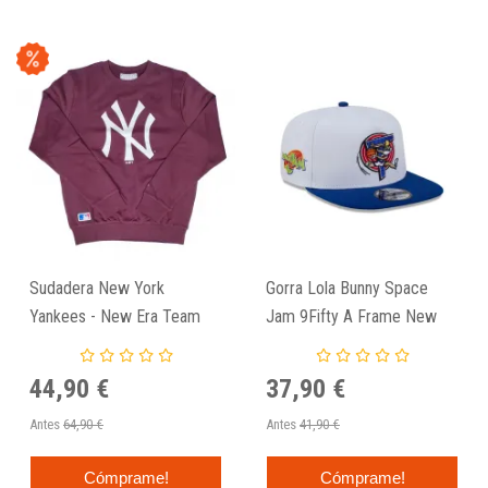
Sudadera New York
Gorra Lola Bunny Space
Yankees - New Era Team
Jam 9Fifty A Frame New
Logo Crew Burgundy
Era
44,90 €
37,90 €
Antes
64,90 €
Antes
41,90 €
Cómprame!
Cómprame!