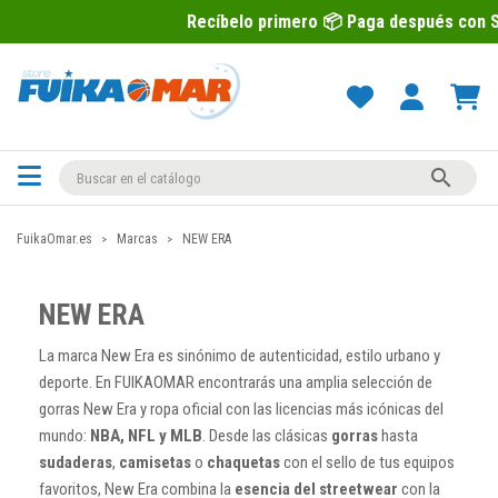
Recíbelo primero 📦 Paga después con Sequra 💶

FuikaOmar.es
Marcas
NEW ERA
NEW ERA
La marca New Era es sinónimo de autenticidad, estilo urbano y
deporte. En FUIKAOMAR encontrarás una amplia selección de
gorras New Era y ropa oficial con las licencias más icónicas del
mundo:
NBA, NFL y MLB
. Desde las clásicas
gorras
hasta
sudaderas
,
camisetas
o
chaquetas
con el sello de tus equipos
favoritos, New Era combina la
esencia del streetwear
con la