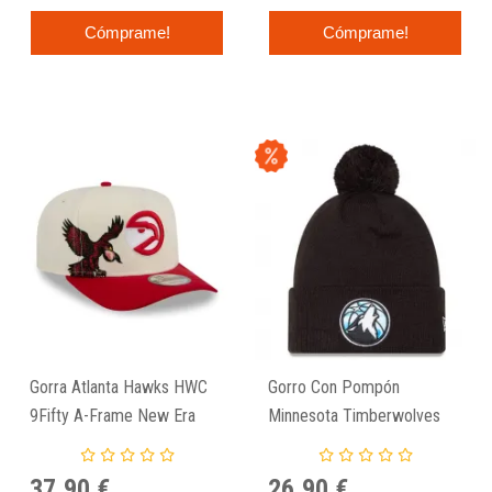
Cómprame!
Cómprame!
Gorra Atlanta Hawks HWC
Gorro Con Pompón
9Fifty A-Frame New Era
Minnesota Timberwolves
NBA24 City Edition - New
Era
37,90 €
26,90 €