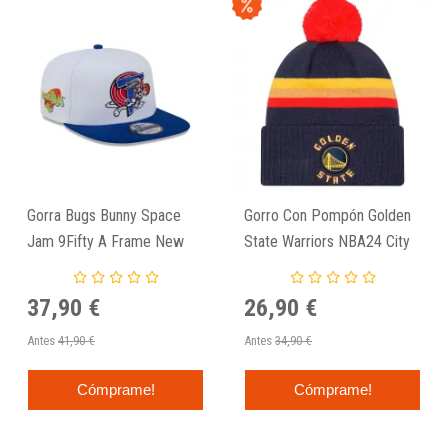
Gorra Bugs Bunny Space
Gorro Con Pompón Golden
Jam 9Fifty A Frame New
State Warriors NBA24 City
Era
Edition - New Era
37,90 €
26,90 €
Antes
41,90 €
Antes
34,90 €
Cómprame!
Cómprame!