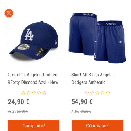
Gorra Los Angeles Dodgers
Short MLB Los Angeles
9Forty Diamond Azul - New
Dodgers Authentic
Era
Collection Nike
24,90 €
54,90 €
Antes
29,90 €
Antes
59,90 €
Cómprame!
Cómprame!