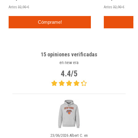
Antes
32,90 €
Antes
32,90 €
Cómprame!
C
15 opiniones verificadas
en new era
4.4/5
23/06/2026 Albert C. en