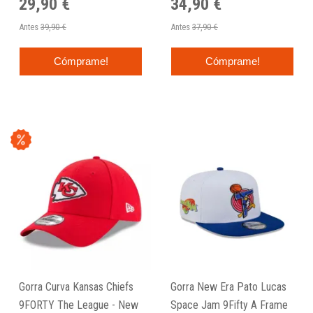
29,90 €
34,90 €
Antes
39,90 €
Antes
37,90 €
Cómprame!
Cómprame!
Gorra Curva Kansas Chiefs
Gorra New Era Pato Lucas
9FORTY The League - New
Space Jam 9Fifty A Frame