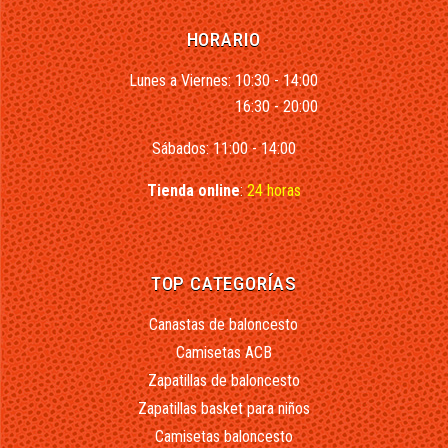
HORARIO
Lunes a Viernes: 10:30 - 14:00
16:30 - 20:00
Sábados: 11:00 - 14:00
Tienda online
:
24 horas
TOP CATEGORÍAS
Canastas de baloncesto
Camisetas ACB
Zapatillas de baloncesto
Zapatillas basket para niños
Camisetas baloncesto