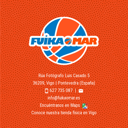
Rúa Fotógrafo Luis Casado 5
36209, Vigo | Pontevedra (España)
627 735 087
|
smartphone
email
info@fuikaomar.es
Encuéntranos en Maps
Conoce nuestra tienda física en Vigo