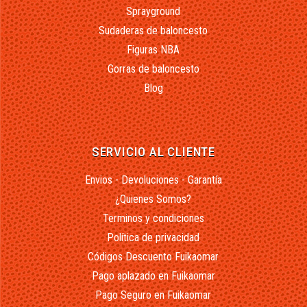
Sprayground
Sudaderas de baloncesto
Figuras NBA
Gorras de baloncesto
Blog
SERVICIO AL CLIENTE
Envios - Devoluciones - Garantía
¿Quienes Somos?
Terminos y condiciones
Política de privacidad
Códigos Descuento Fuikaomar
Pago aplazado en Fuikaomar
Pago Seguro en Fuikaomar