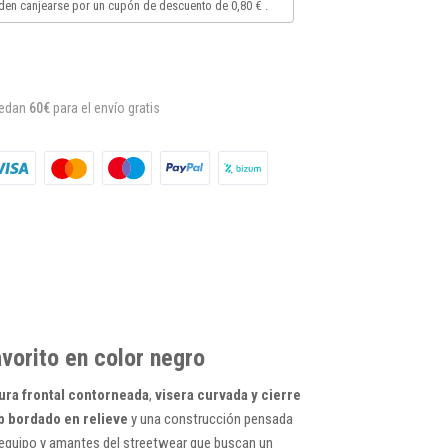
en canjearse por un cupón de descuento de
0,80 €
.
uedan
60€
para el envío gratis
vorito en color negro
ura frontal contorneada
,
visera curvada y cierre
ub bordado en relieve
y una construcción pensada
el equipo y amantes del streetwear que buscan un