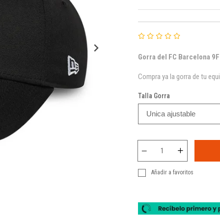
Gorra del FC Barcelona 9F
Compra ya la gorra de tu equ
Talla Gorra
Añadir a favoritos