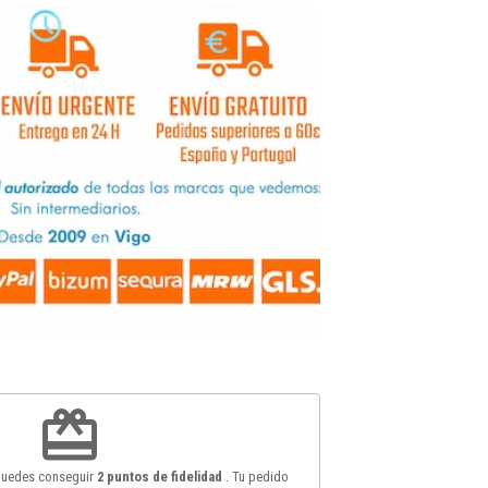
redeem
 puedes conseguir
2
puntos de fidelidad
. Tu pedido