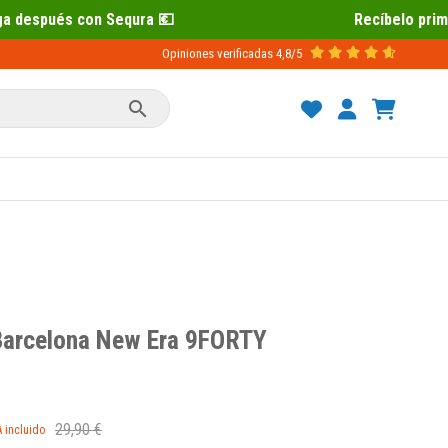
💶
Recíbelo primero 📦 Paga después c
Opiniones verificadas
4,8/5

Barcelona New Era 9FORTY
29,90 €
A incluido