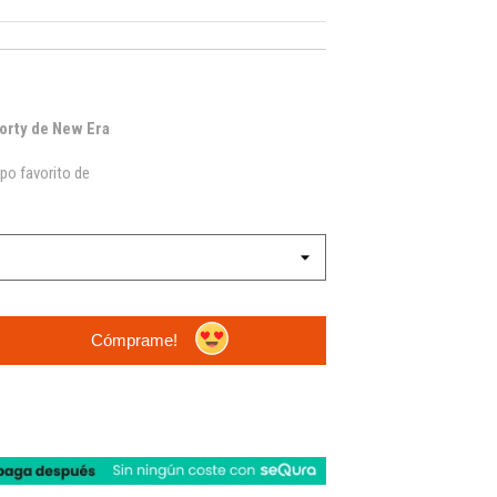
orty de New Era
ipo favorito de
Cómprame!