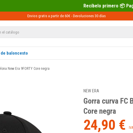
Recíbelo primero 📦 Paga después con Sequra 
Envios gratis a partir de 60€ -
Devoluciones
30 días
 de baloncesto
celona New Era 9FORTY Core negra
NEW ERA
Gorra curva FC 
Core negra
24,90 €
IV