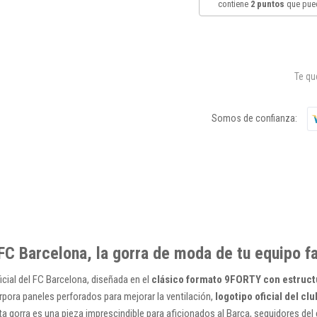
contiene
2
puntos
que pued
Te q
Somos de confianza:
FC Barcelona, la gorra de moda de tu equipo fa
ial del FC Barcelona, diseñada en el
clásico formato 9FORTY con estruct
corpora paneles perforados para mejorar la ventilación,
logotipo oficial del cl
sta gorra es una pieza imprescindible para aficionados al Barça, seguidores d