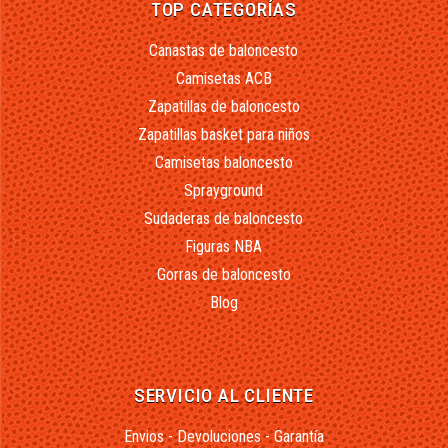
TOP CATEGORÍAS
Canastas de baloncesto
Camisetas ACB
Zapatillas de baloncesto
Zapatillas basket para niños
Camisetas baloncesto
Sprayground
Sudaderas de baloncesto
Figuras NBA
Gorras de baloncesto
Blog
SERVICIO AL CLIENTE
Envios - Devoluciones - Garantía