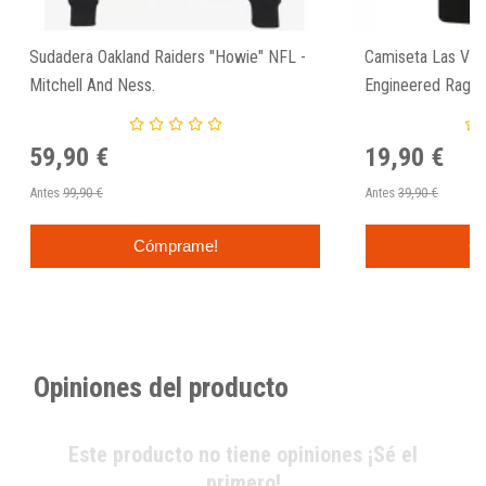
Sudadera Oakland Raiders "Howie" NFL -
Camiseta Las Veg
Mitchell And Ness.
Engineered Raglan
59,90 €
19,90 €
Antes
99,90 €
Antes
39,90 €
Cómprame!
C
Opiniones del producto
Este producto no tiene opiniones ¡Sé el
primero!