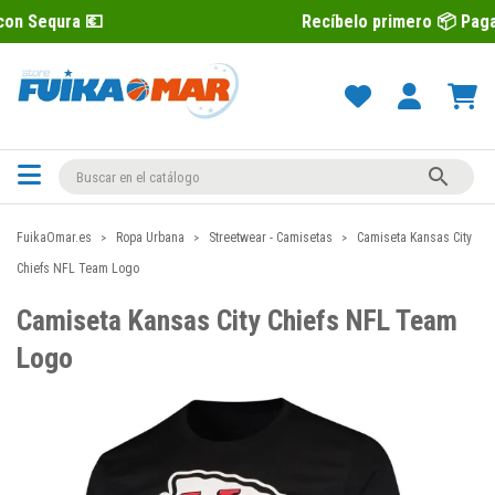

Recíbelo primero 📦 Paga después co

FuikaOmar.es
Ropa Urbana
Streetwear - Camisetas
Camiseta Kansas City
Chiefs NFL Team Logo
Camiseta Kansas City Chiefs NFL Team
Logo