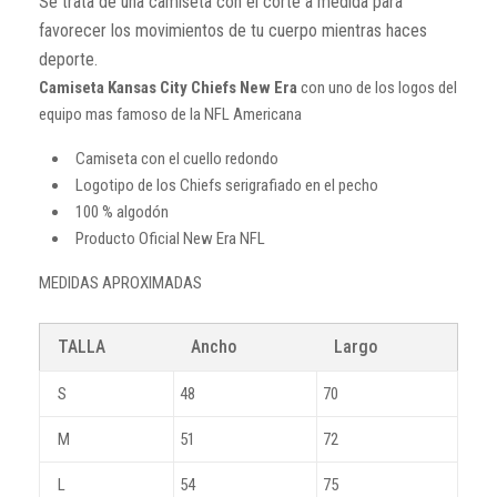
Se trata de una camiseta con el corte a medida para
favorecer los movimientos de tu cuerpo mientras haces
deporte.
Camiseta Kansas City Chiefs New Era
con uno de los logos del
equipo mas famoso de la NFL Americana
Camiseta con el cuello redondo
Logotipo de los Chiefs serigrafiado en el pecho
100 % algodón
Producto Oficial New Era NFL
MEDIDAS APROXIMADAS
TALLA
Ancho
Largo
S
48
70
M
51
72
L
54
75