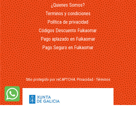
¿Quienes Somos?
Terminos y condiciones
Política de privacidad
Códigos Descuento Fuikaomar
Pago aplazado en Fuikaomar
Pago Seguro en Fuikaomar
Sitio protegido por reCAPTCHA.
Privacidad
-
Términos