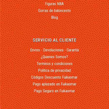
Figuras NBA
Gorras de baloncesto
Blog
SERVICIO AL CLIENTE
Envios - Devoluciones - Garantía
¿Quienes Somos?
Terminos y condiciones
Política de privacidad
Códigos Descuento Fuikaomar
Pago aplazado en Fuikaomar
Pago Seguro en Fuikaomar