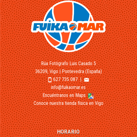
Rúa Fotógrafo Luis Casado 5
36209, Vigo | Pontevedra (España)
627 735 087
|
smartphone
email
info@fuikaomar.es
Encuéntranos en Maps
Conoce nuestra tienda física en Vigo
HORARIO