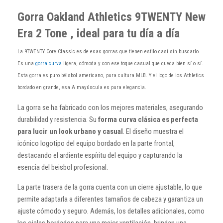
Gorra Oakland Athletics 9TWENTY New
Era 2 Tone , ideal para tu día a día
La 9TWENTY Core Classic es de esas gorras que tienen estilo casi sin buscarlo.
Es una
gorra curva
ligera, cómoda y con ese toque casual que queda bien sí o sí.
Esta gorra es puro béisbol americano, pura cultura MLB. Y el logo de los Athletics
bordado en grande, esa A mayúscula es pura elegancia.
La gorra se ha fabricado con los mejores materiales, asegurando
durabilidad y resistencia. Su
forma curva clásica es perfecta
para lucir un look urbano y casual
. El diseño muestra el
icónico logotipo del equipo bordado en la parte frontal,
destacando el ardiente espíritu del equipo y capturando la
esencia del beisbol profesional.
La parte trasera de la gorra cuenta con un cierre ajustable, lo que
permite adaptarla a diferentes tamaños de cabeza y garantiza un
ajuste cómodo y seguro. Además, los detalles adicionales, como
los ojales bordados para una mejor ventilación, brindan una