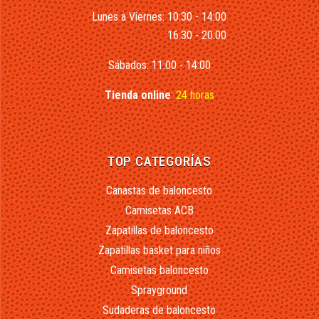
Lunes a Viernes: 10:30 - 14:00
16:30 - 20:00
Sábados: 11:00 - 14:00
Tienda online
:
24 horas
TOP CATEGORÍAS
Canastas de baloncesto
Camisetas ACB
Zapatillas de baloncesto
Zapatillas basket para niños
Camisetas baloncesto
Sprayground
Sudaderas de baloncesto