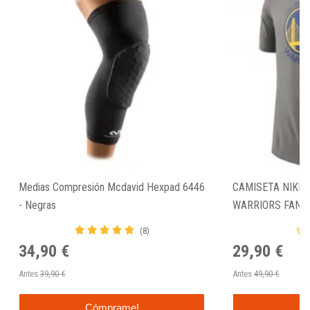
Medias Compresión Mcdavid Hexpad 6446
CAMISETA NIKE 
- Negras
WARRIORS FAN 
(8)
34,90 €
29,90 €
Antes
39,90 €
Antes
49,90 €
Cómprame!
C