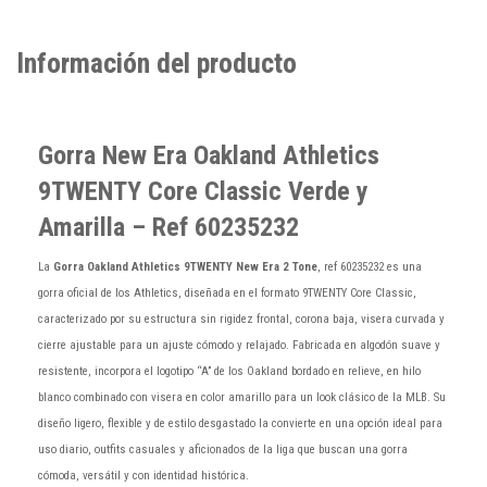
Información del producto
Gorra New Era Oakland Athletics
9TWENTY Core Classic Verde y
Amarilla – Ref 60235232
La
Gorra Oakland Athletics 9TWENTY New Era 2 Tone
,
ref 60235232 es una
gorra oficial de los Athletics, diseñada en el formato 9TWENTY Core Classic,
caracterizado por su estructura sin rigidez frontal, corona baja, visera curvada y
cierre ajustable para un ajuste cómodo y relajado. Fabricada en algodón suave y
resistente, incorpora el logotipo “A” de los Oakland bordado en relieve, en hilo
blanco combinado con visera en color amarillo para un look clásico de la MLB. Su
diseño ligero, flexible y de estilo desgastado la convierte en una opción ideal para
uso diario, outfits casuales y aficionados de la liga que buscan una gorra
cómoda, versátil y con identidad histórica.