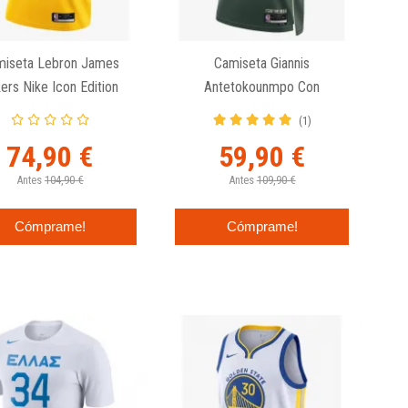
miseta Lebron James
Camiseta Giannis
ers Nike Icon Edition
Antetokounmpo Con
Milwaukee Bucks Nike Icon
(1)
Edition Swingman
74,90 €
59,90 €
Antes
104,90 €
Antes
109,90 €
Cómprame!
Cómprame!