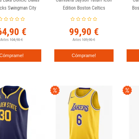
cks Swingman City
Edition Boston Celtics
Bos
Edition 2023
Swingman Nike
Ed
64,90 €
99,90 €
Antes
104,90 €
Antes
109,90 €
Cómprame!
Cómprame!