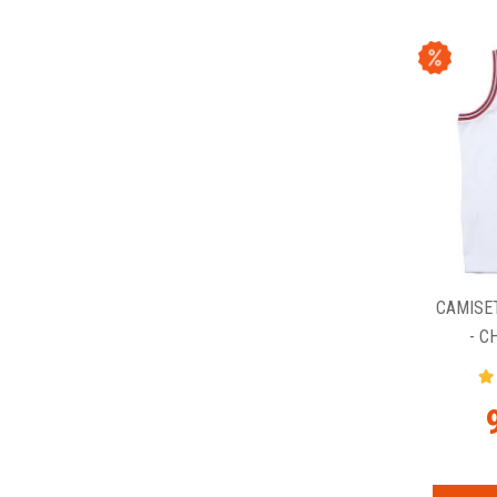
CAMISE
- C
SW