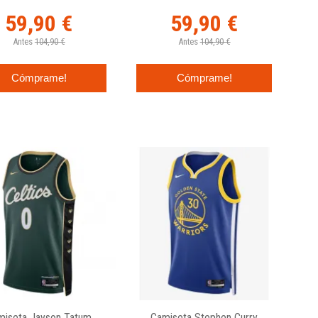
59,90 €
59,90 €
Antes
104,90 €
Antes
104,90 €
Cómprame!
Cómprame!
miseta Jayson Tatum
Camiseta Stephen Curry