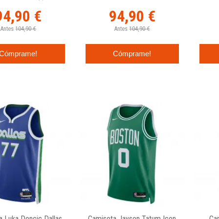
94,90 €
94,90 €
Antes
104,90 €
Antes
104,90 €
Cómprame!
Cómprame!
a Luka Doncic Dallas
Camiseta Jayson Tatum Icon
Ca