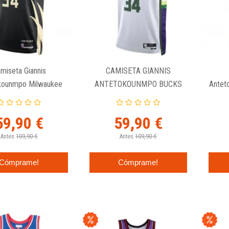
miseta Giannis
CAMISETA GIANNIS
kounmpo Milwaukee
ANTETOKOUNMPO BUCKS
Antet
Statement Edition -
SWINGMAN NIKE CITY
Grec
rdan Swingman
EDITION
59,90 €
59,90 €
Antes
109,90 €
Antes
109,90 €
Cómprame!
Cómprame!