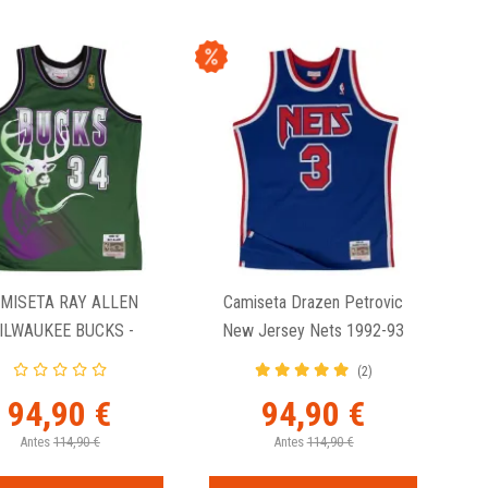
MISETA RAY ALLEN
Camiseta Drazen Petrovic
ILWAUKEE BUCKS -
New Jersey Nets 1992-93
SWINGMAN VERDE
Swingman Mitchell And Ness
(2)
94,90 €
94,90 €
Antes
114,90 €
Antes
114,90 €