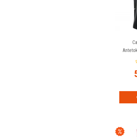
Ca
Anteto
Bucks 
Jo