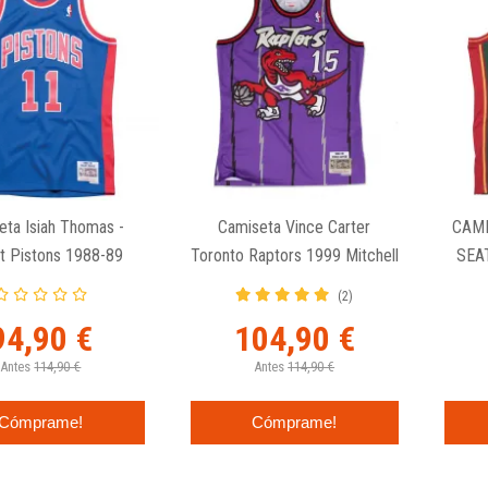
eta Isiah Thomas -
Camiseta Vince Carter
CAMI
it Pistons 1988-89
Toronto Raptors 1999 Mitchell
SEA
l And Ness Swingman
And Ness Retro Swingman
(2)
Azul.
Jersey
94,90 €
104,90 €
Antes
114,90 €
Antes
114,90 €
Cómprame!
Cómprame!