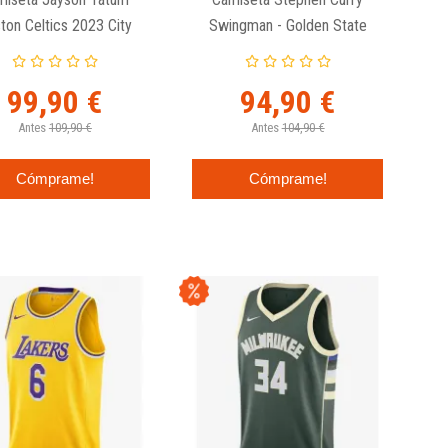
ton Celtics 2023 City
Swingman - Golden State
ition Nike Swingman
Warriors - Nike Icon Edition
99,90 €
94,90 €
Antes
109,90 €
Antes
104,90 €
Cómprame!
Cómprame!