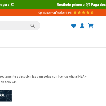
Recíbelo primero 📦 Paga después con Sequra 
Opiniones verificadas
4,8/5

irectamente y descubrir las camisetas con licencia oficial NBA y
 en solo 24h.