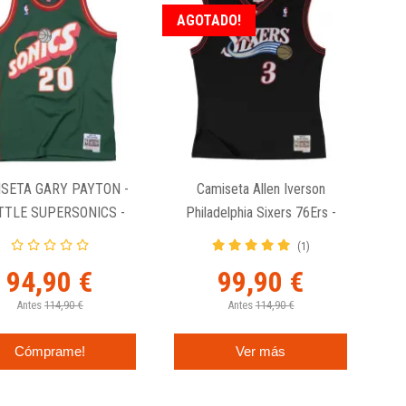
AGOTADO!
SETA GARY PAYTON -
Camiseta Allen Iverson
TTLE SUPERSONICS -
Philadelphia Sixers 76Ers -
SWINGMAN VERDE
Swingman 2000-01 Negra.
(1)
94,90 €
99,90 €
Antes
114,90 €
Antes
114,90 €
Cómprame!
Ver más