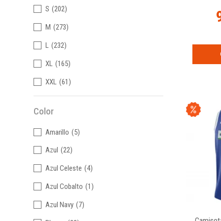
S
(202)
M
(273)
L
(232)
XL
(165)
XXL
(61)
Color
Amarillo
(5)
Azul
(22)
Azul Celeste
(4)
Azul Cobalto
(1)
Azul Navy
(7)
Camiset