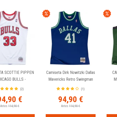
TA SCOTTIE PIPPEN
Camiseta Dirk Nowitzki Dallas
CA
HICAGO BULLS -
Mavericks Retro Swingman
M
INGMAN HOME
Mitchell And Ness 1998-99
(2)
(1)
94,90 €
94,90 €
Antes
114,90 €
Antes
114,90 €