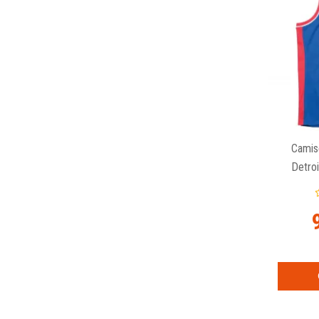
Camis
Detro
Mitchel