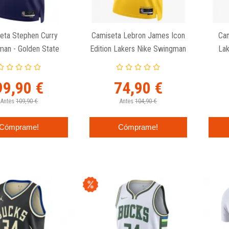
eta Stephen Curry
Camiseta Lebron James Icon
Ca
an - Golden State
Edition Lakers Nike Swingman
Lak
s - Jordan Statement
Edition
99,90 €
74,90 €
Antes
109,90 €
Antes
104,90 €
Cómprame!
Cómprame!