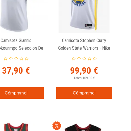
Camiseta Giannis
Camiseta Stephen Curry
okounmpo Seleccion De
Golden State Warriors - Nike
ia "Name And Number"
Swingman Association Edition
Blanca
37,90 €
99,90 €
Antes
109,90 €
Cómprame!
Cómprame!