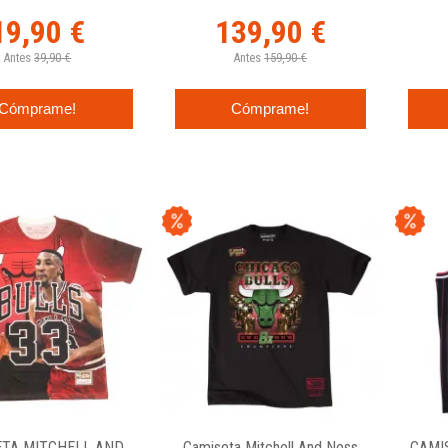
19,90 €
139,90 €
Antes
39,90 €
Antes
159,90 €
Cómprame!
Cómprame!
ETA MITCHELL AND
Camiseta Mitchell And Ness
CAMI