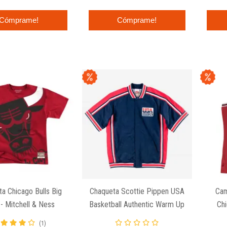
Cómprame!
Cómprame!
a Chicago Bulls Big
Chaqueta Scottie Pippen USA
Cam
- Mitchell & Ness
Basketball Authentic Warm Up
Chi
1992 - Mitchell And Ness
Swing
(1)