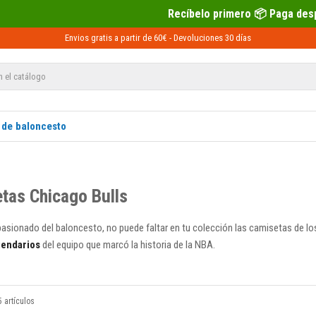
Recíbelo primero 📦 Paga después con Sequra 💶
Envios gratis a partir de 60€ -
Devoluciones
30 días
 de baloncesto
tas Chicago Bulls
pasionado del baloncesto, no puede faltar en tu colección las camisetas de l
gendarios
del equipo que marcó la historia de la NBA.
 artículos