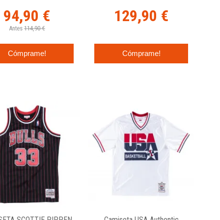
94,90 €
129,90 €
Antes
114,90 €
Cómprame!
Cómprame!
SETA SCOTTIE PIPPEN
Camiseta USA Authentic