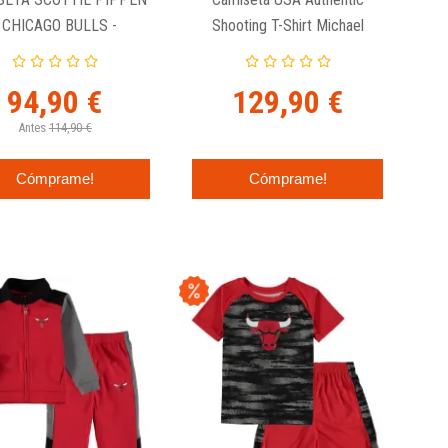
- CHICAGO BULLS -
Shooting T-Shirt Michael
NGMAN ALTERNATIVE
Jordan - 1992 Dream Team.
95-96
94,90 €
129,90 €
Antes
114,90 €
Cómprame!
Cómprame!