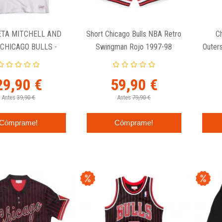
ETA MITCHELL AND
Short Chicago Bulls NBA Retro
C
CHICAGO BULLS -
Swingman Rojo 1997-98
Outer
 & HARPER & KUKOC
29,90 €
59,90 €
Antes
39,90 €
Antes
79,90 €
Cómprame!
Cómprame!