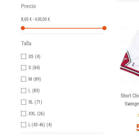
Precio
8,00 € - 650,00 €
Talla
XS
(4)
S
(84)
M
(89)
L
(83)
Short Ch
XL
(71)
Swingm
XXL
(26)
L (43-46)
(4)