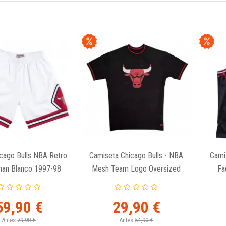
icago Bulls NBA Retro
Camiseta Chicago Bulls - NBA
Cami
an Blanco 1997-98
Mesh Team Logo Oversized
Fa
New Era - Negra
59,90 €
29,90 €
Antes
79,90 €
Antes
54,90 €