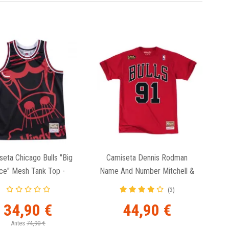
seta Chicago Bulls "Big
Camiseta Dennis Rodman
ce" Mesh Tank Top -
Name And Number Mitchell &
Mitchell & Ness
Ness Chicago Bulls Roja
(3)
34,90 €
44,90 €
Antes
74,90 €