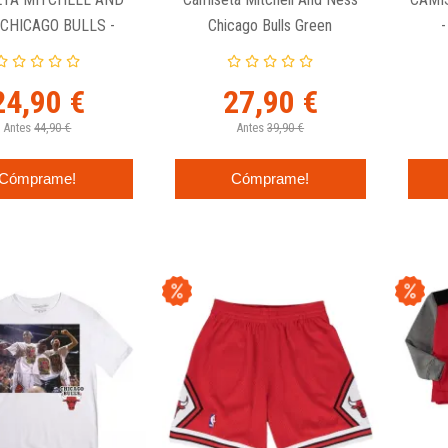
CHICAGO BULLS -
Chicago Bulls Green
TIE PIPPEN CITY
Champions
SWI
PRIDE
24,90 €
27,90 €
Antes
44,90 €
Antes
39,90 €
Cómprame!
Cómprame!