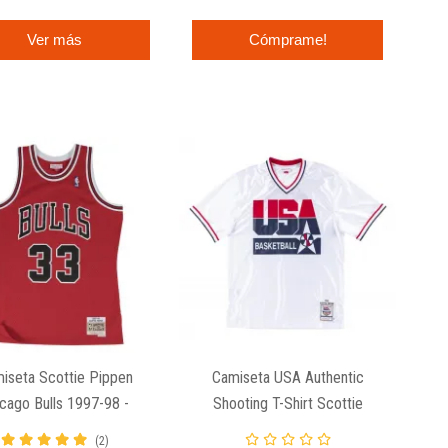
Ver más
Cómprame!
iseta Scottie Pippen
Camiseta USA Authentic
cago Bulls 1997-98 -
Shooting T-Shirt Scottie
man Mitchell And Ness
Pippen - 1992 Dream Team.
(2)