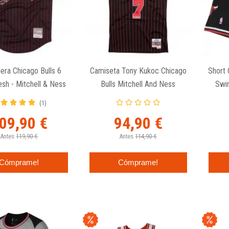
era Chicago Bulls 6
Camiseta Tony Kukoc Chicago
Short 
sh - Mitchell & Ness
Bulls Mitchell And Ness
Swi
Swingman Alternate 1995-96
(1)
09,90 €
94,90 €
Antes
119,90 €
Antes
114,90 €
Cómprame!
Cómprame!