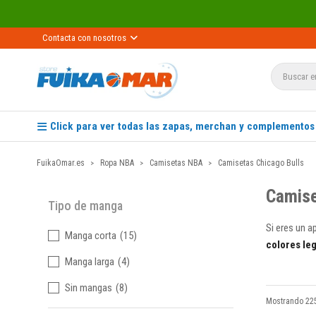
Contacta con nosotros
Click para ver todas las zapas, merchan y complementos
FuikaOmar.es
Ropa NBA
Camisetas NBA
Camisetas Chicago Bulls
Camise
Tipo de manga
Si eres un a
Manga corta
(15)
colores le
Manga larga
(4)
Sin mangas
(8)
Mostrando 225