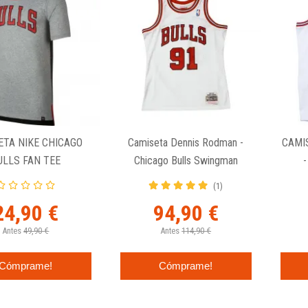
ETA NIKE CHICAGO
Camiseta Dennis Rodman -
CAMI
ULLS FAN TEE
Chicago Bulls Swingman
Mitchell And Ness Blanca
(1)
24,90 €
94,90 €
Antes
49,90 €
Antes
114,90 €
Cómprame!
Cómprame!