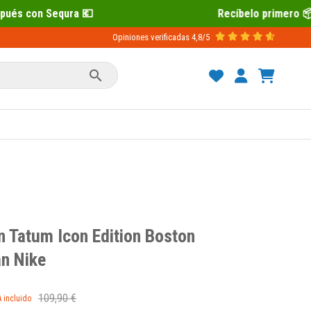
Recíbelo primero 📦 Paga después con Sequ
Opiniones verificadas
4,8/5

 Tatum Icon Edition Boston
n Nike
109,90 €
A incluido