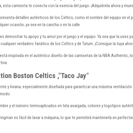
a, esta camiseta te conecta con la esencia del juego. ¡Adquiérela ahora y mues
presenta detalles auténticos de los Celtics, como el nombre del equipo en el 
quier ocasión, ya sea en la cancha o en la calle.
 demostrar tu apoyo y tu amor por el juego y el equipo. Ya sea que la uses par
ualquier verdadero fanático de los Celtics y de Tatum. ¡Consigue la tuya ahora
tá inspirada en el auténtico diseño de las camisetas de la NBA Authentic, lo
tiva.
ion Boston Celtics ,"Taco Jay"
nte y liviana, especialmente diseñada para garantizar una máxima ventilación 
cómodo.
mbre y el número termoaplicados en tela asargada, colores y logotipos autént
ingman es fácil de lavar a máquina, lo que te permitirá mantenerla en perfec