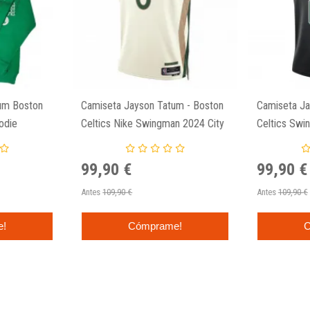
um Boston
Camiseta Jayson Tatum - Boston
Camiseta Ja
odie
Celtics Nike Swingman 2024 City
Celtics Swi
Edition
Edition
99,90 €
99,90 €
Antes
109,90 €
Antes
109,90 €
e!
Cómprame!
C