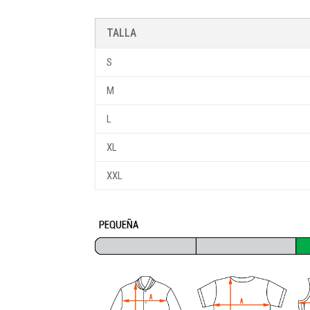
TALLA
S
M
L
XL
XXL