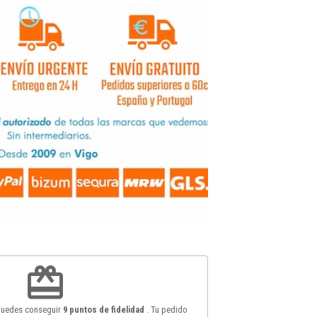
redeem
 puedes conseguir
9
puntos de fidelidad
. Tu pedido