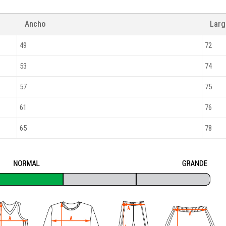
Ancho
Lar
49
72
53
74
57
75
61
76
65
78