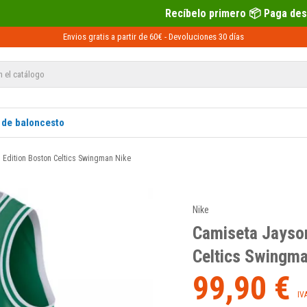
Recíbelo primero 📦 Paga después con Sequra 💶
Envios gratis a partir de 60€ -
Devoluciones
30 días
 de baloncesto
 Edition Boston Celtics Swingman Nike
Nike
Camiseta Jayson
Celtics Swingma
99,90 €
IV