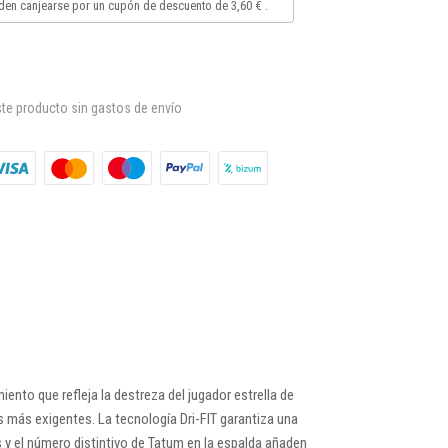
en canjearse por un cupón de descuento de
3,60 €
.
te producto sin gastos de envío
miento que refleja la destreza del jugador estrella de
s más exigentes. La tecnología Dri-FIT garantiza una
 y el número distintivo de Tatum en la espalda añaden