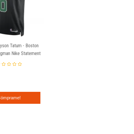
yson Tatum - Boston
ngman Nike Statement
ómprame!