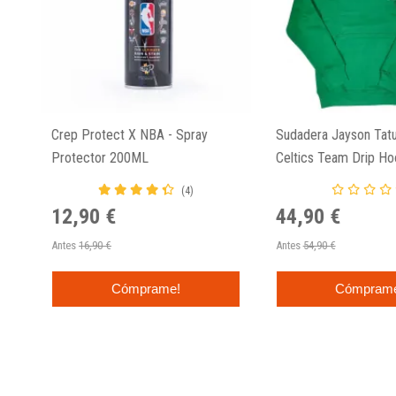
Crep Protect X NBA - Spray
Sudadera Jayson Tat
Protector 200ML
Celtics Team Drip Ho
(4)
12,90 €
44,90 €
Antes
16,90 €
Antes
54,90 €
Cómprame!
Cómpram