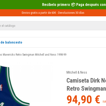
Recíbelo primero 📦 Paga después con Sequra 💶
Envios gratis a partir de 60€ -
Devoluciones
30 días
 de baloncesto
las Mavericks Retro Swingman Mitchell and Ness 1998-99
Mitchell & Ness
Camiseta Dirk N
Retro Swingman
94,90 €
IV