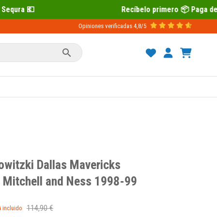
Recíbelo primero 📦 Paga después con Sequr
Opiniones verificadas
4,8/5

owitzki Dallas Mavericks
 Mitchell and Ness 1998-99
114,90 €
A incluido