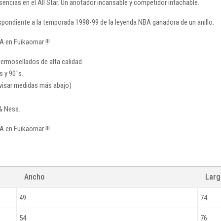
esencias en el All Star. Un anotador incansable y competidor intachable.
spondiente a la temporada 1998-99 de la leyenda NBA ganadora de un anillo.
A en Fuikaomar !!!
rmosellados de alta calidad.
s y 90´s.
revisar medidas más abajo)
& Ness.
A en Fuikaomar !!!
Ancho
Lar
49
74
54
76