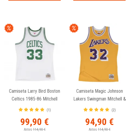
Camiseta Larry Bird Boston
Camiseta Magic Johnson
Celtics 1985-86 Mitchell
Lakers Swingman Mitchell &
And Ness Retro Swingman
Ness Amarilla 1984-85
(1)
(2)
99,90 €
94,90 €
Antes
114,90 €
Antes
114,90 €