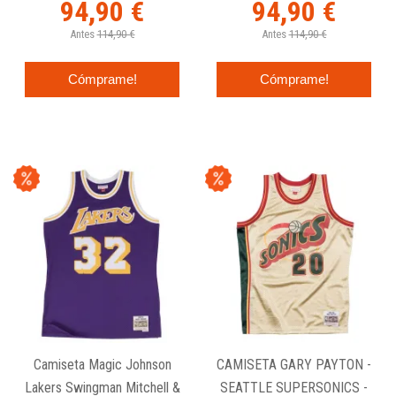
94,90 €
94,90 €
Antes
114,90 €
Antes
114,90 €
Cómprame!
Cómprame!
Camiseta Magic Johnson
CAMISETA GARY PAYTON -
Lakers Swingman Mitchell &
SEATTLE SUPERSONICS -