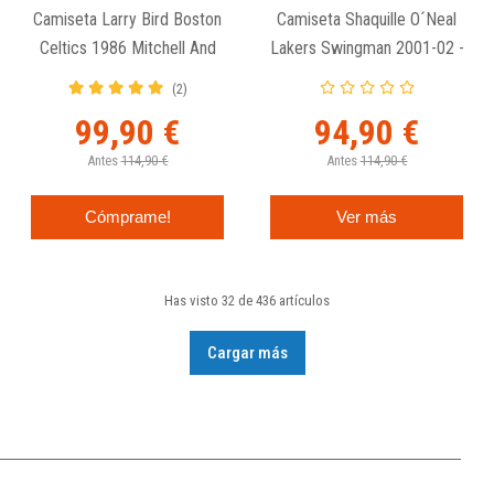
Camiseta Larry Bird Boston
Camiseta Shaquille O´Neal
Celtics 1986 Mitchell And
Lakers Swingman 2001-02 -
Ness Retro Swingman
Mitchell And Ness
(2)
99,90 €
94,90 €
Antes
114,90 €
Antes
114,90 €
Cómprame!
Ver más
Has visto 32 de 436 artículos
Cargar más