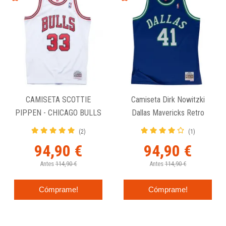
CAMISETA SCOTTIE
Camiseta Dirk Nowitzki
PIPPEN - CHICAGO BULLS
Dallas Mavericks Retro
- SWINGMAN HOME
Swingman Mitchell And
(2)
(1)
Ness 1998-99
94,90 €
94,90 €
Antes
114,90 €
Antes
114,90 €
Cómprame!
Cómprame!