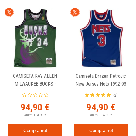
CAMISETA RAY ALLEN
Camiseta Drazen Petrovic
MILWAUKEE BUCKS -
New Jersey Nets 1992-93
SWINGMAN VERDE
Swingman Mitchell And
(2)
Ness
94,90 €
94,90 €
Antes
114,90 €
Antes
114,90 €
Cómprame!
Cómprame!