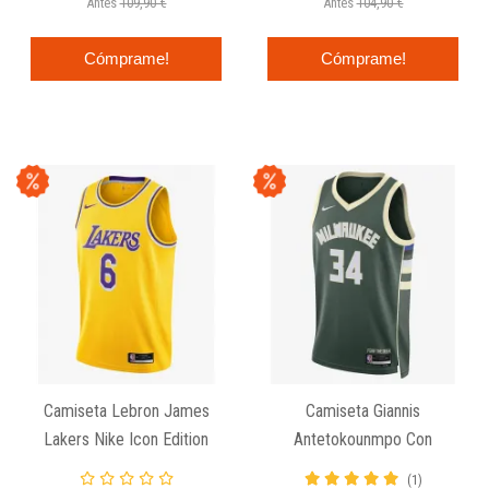
Antes
109,90 €
Antes
104,90 €
Cómprame!
Cómprame!
Camiseta Lebron James
Camiseta Giannis
Lakers Nike Icon Edition
Antetokounmpo Con
Milwaukee Bucks Nike Icon
(1)