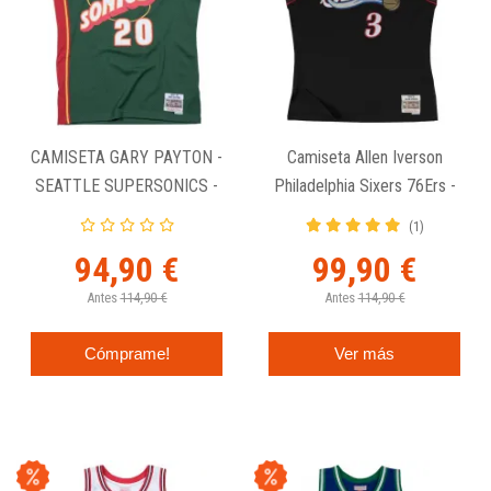
CAMISETA GARY PAYTON -
Camiseta Allen Iverson
SEATTLE SUPERSONICS -
Philadelphia Sixers 76Ers -
SWINGMAN VERDE
Swingman 2000-01 Negra.
(1)
94,90 €
99,90 €
Antes
114,90 €
Antes
114,90 €
Cómprame!
Ver más