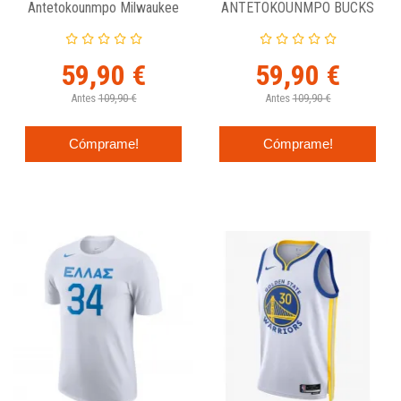
Antetokounmpo Milwaukee
ANTETOKOUNMPO BUCKS
Bucks Statement Edition -
SWINGMAN NIKE CITY
Jordan Swingman
EDITION
59,90 €
59,90 €
Antes
109,90 €
Antes
109,90 €
Cómprame!
Cómprame!