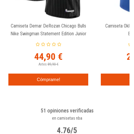
Camiseta Demar DeRozan Chicago Bulls
Camiseta Oklah
Nike Swingman Statement Edition Junior
Ess
44,90 €
2
Antes
89,90 €
An
Cómprame!
C
51 opiniones verificadas
en camisetas nba
4.76/5