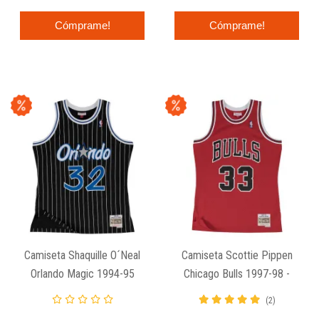
Cómprame!
Cómprame!
Camiseta Shaquille O´Neal
Camiseta Scottie Pippen
Orlando Magic 1994-95
Chicago Bulls 1997-98 -
NBA Swingman Mitchell And
Swingman Mitchell And
(2)
Ness Negra.
Ness