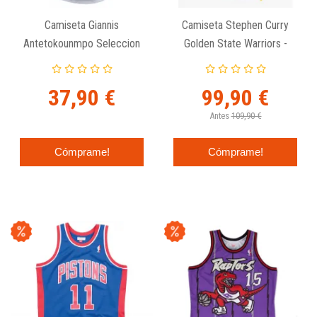
Camiseta Giannis
Camiseta Stephen Curry
Antetokounmpo Seleccion
Golden State Warriors -
De Grecia "Name And
Nike Swingman Association
Number"
Edition Blanca
37,90 €
99,90 €
Antes
109,90 €
Cómprame!
Cómprame!