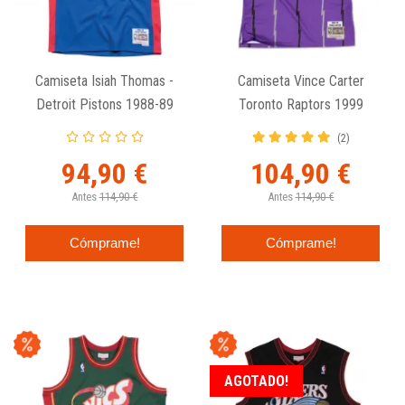
Camiseta Isiah Thomas -
Camiseta Vince Carter
Detroit Pistons 1988-89
Toronto Raptors 1999
Mitchell And Ness
Mitchell And Ness Retro
(2)
Swingman Azul.
Swingman Jersey
94,90 €
104,90 €
Antes
114,90 €
Antes
114,90 €
Cómprame!
Cómprame!
AGOTADO!