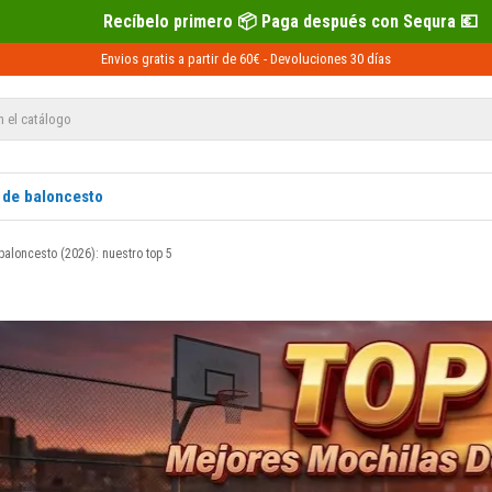
primero 📦 Paga después con Sequra 💶
Envios gratis a partir de 60€ -
Devoluciones
30 días
 de baloncesto
aloncesto (2026): nuestro top 5