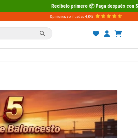
Recíbelo primero 📦 Paga después con Sequra 💶
Opiniones verificadas
4,8/5
