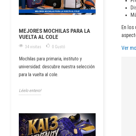
Pr
Di
Má
En los 
MEJORES MOCHILAS PARA LA
aspecto
VUELTA AL COLE
34 visitas
0
Gustó
Ver mo
Mochilas para primaria, instituto y
universidad: descubre nuestra selección
para la vuelta al cole.
Léelo entero!