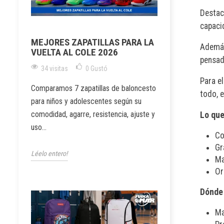
Destac
capaci
MEJORES ZAPATILLAS PARA LA
Ademá
VUELTA AL COLE 2026
pensada
34 visitas
0
Gustó
Para e
Comparamos 7 zapatillas de baloncesto
todo, 
para niños y adolescentes según su
comodidad, agarre, resistencia, ajuste y
Lo que
uso...
Co
Gr
Léelo entero!
Ma
Or
Dónde 
Ma