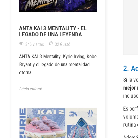
ANTA KAI 3 MENTALITY - EL
LEGADO DE UNA LEYENDA
346 visitas
32
Gustó
ANTA KAI 3 Mentality: Kyrie Irving, Kobe
Bryant y el legado de una mentalidad
2. A
eterna
Si la 
mejor 
Léelo entero!
inclus
Es per
volum
rutina 
Ademá