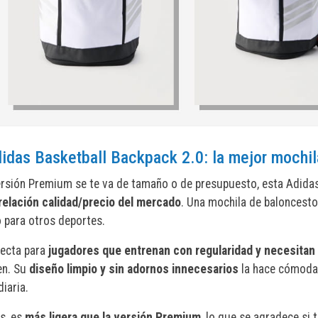
didas Basketball Backpack 2.0: la mejor mochil
versión Premium se te va de tamaño o de presupuesto, esta Adidas
relación calidad/precio del mercado
. Una mochila de baloncesto 
o para otros deportes.
fecta para
jugadores que entrenan con regularidad y necesitan l
en. Su
diseño limpio y sin adornos innecesarios
la hace cómoda 
diaria.
s, es
más ligera que la versión Premium
, lo que se agradece si 