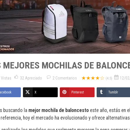
 MEJORES MOCHILAS DE BALONCE
★★★★☆
 Vistas
32
Apreciado
2
Comentarios
12/02
(4.5)
acebook
X
Pinterest
Tumblr
ás buscando la
mejor mochila de baloncesto
este año, estás en e
 referencia, hoy el mercado ha evolucionado y ofrece alternativa
analizado los modelos que realmente merecen la pena comprar: 