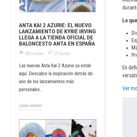
durant
Lo que
ANTA KAI 2 AZURIE: EL NUEVO
LANZAMIENTO DE KYRIE IRVING
Di
LLEGA A LA TIENDA OFICIAL DE
Es
BALONCESTO ANTA EN ESPAÑA
Má
459 visitas
25
Gustó
Pr
Las nuevas Anta Kai 2 Azurie ya están
En defi
aquí. Descubre la inspiración detrás de
versáti
uno de los lanzamientos más
Ver mo
personales...
Léelo entero!