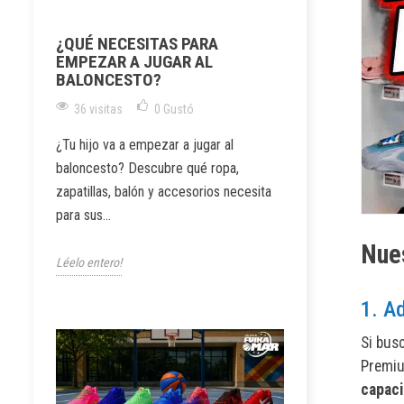
¿QUÉ NECESITAS PARA
EMPEZAR A JUGAR AL
BALONCESTO?
36 visitas
0
Gustó
¿Tu hijo va a empezar a jugar al
baloncesto? Descubre qué ropa,
zapatillas, balón y accesorios necesita
para sus...
Nue
Léelo entero!
1. A
Si bus
Premiu
capaci