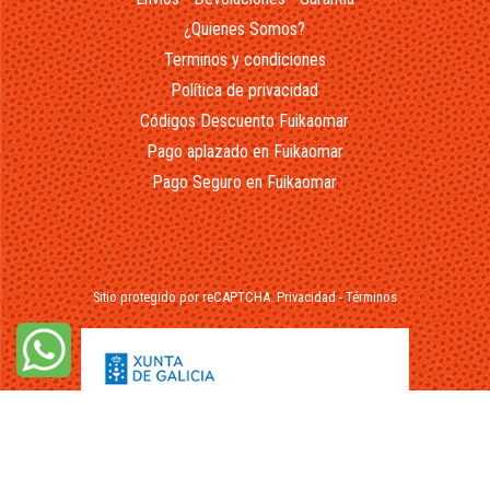
¿Quienes Somos?
Terminos y condiciones
Política de privacidad
Códigos Descuento Fuikaomar
Pago aplazado en Fuikaomar
Pago Seguro en Fuikaomar
Sitio protegido por reCAPTCHA.
Privacidad
-
Términos