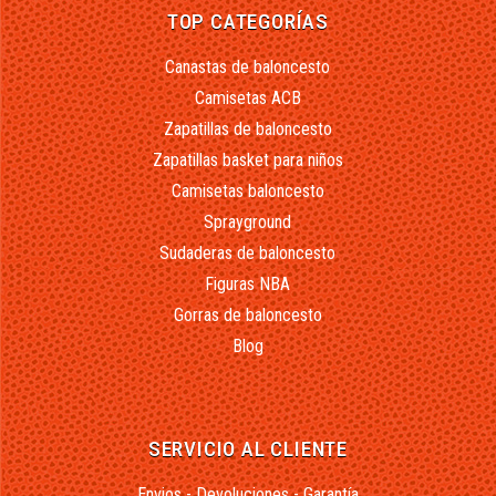
TOP CATEGORÍAS
Canastas de baloncesto
Camisetas ACB
Zapatillas de baloncesto
Zapatillas basket para niños
Camisetas baloncesto
Sprayground
Sudaderas de baloncesto
Figuras NBA
Gorras de baloncesto
Blog
SERVICIO AL CLIENTE
Envios - Devoluciones - Garantía