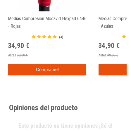
Medias Compresión Mcdavid Hexpad 6446
Medias Compresi
- Rojas
- Azules
(4)
34,90 €
34,90 €
Antes
39,90 €
Antes
39,90 €
Cómprame!
C
Opiniones del producto
Este producto no tiene opiniones ¡Sé el