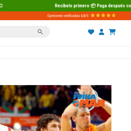
Recíbelo primero 📦 Paga después con Sequra 💶
Opiniones verificadas
4,8/5
