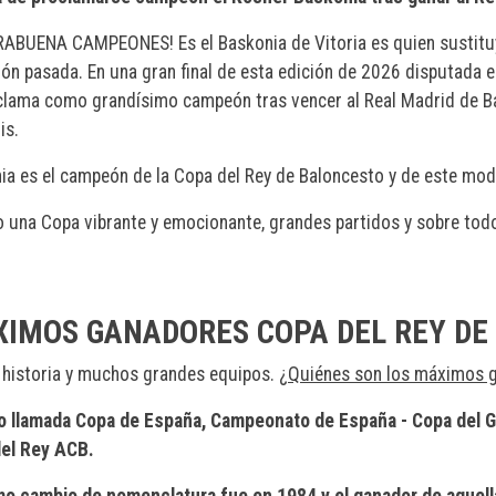
ABUENA CAMPEONES! Es el Baskonia de Vitoria es quien sustitu
ión pasada. En una gran final de esta edición de 2026 disputada e
clama como grandísimo campeón tras vencer al Real Madrid de Ba
is.
ia es el campeón de la Copa del Rey de Baloncesto y de este mod
o una Copa vibrante y emocionante, grandes partidos y sobre todo
IMOS GANADORES COPA DEL REY DE
historia y muchos grandes equipos.
¿Quiénes son los máximos g
o llamada Copa de España, Campeonato de España - Copa del Ge
el Rey ACB.
imo cambio de nomenclatura fue en 1984 y el ganador de aquell