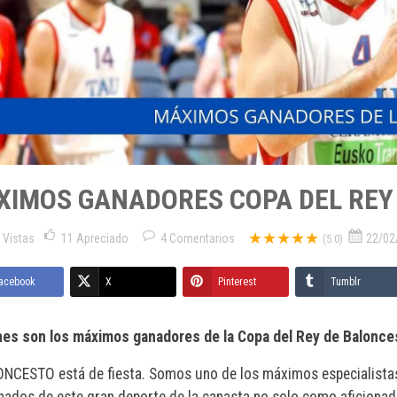
XIMOS GANADORES COPA DEL REY
★★★★★
 Vistas
11
Apreciado
4
Comentarios
22/02
(5.0)
acebook
X
Pinterest
Tumblr
nes
son los máximos ganadores de la Copa del Rey de Balon
ONCESTO está de fiesta. Somos uno de los máximos especialista
nados de este gran deporte de la canasta no solo como aficion