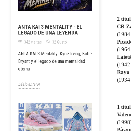
2 títu
CB Z
ANTA KAI 3 MENTALITY - EL
LEGADO DE UNA LEYENDA
(1984
Picad
342 visitas
32
Gustó
(1964
ANTA KAI 3 Mentality: Kyrie Irving, Kobe
Laiet
Bryant y el legado de una mentalidad
(1942
eterna
Rayo
(1934
Léelo entero!
1 títu
Valen
(1998
Bàsqu