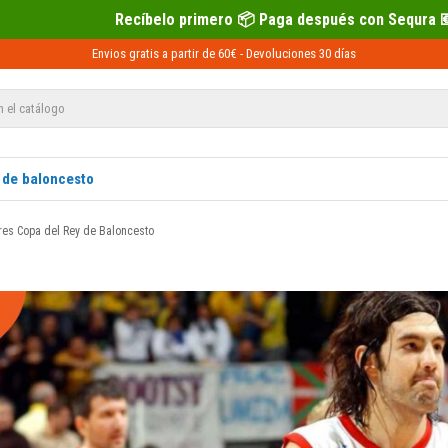
 primero 📦 Paga después con Sequra 💶
Envios gratis a partir de 60€ -
Devoluciones
30 días
 de baloncesto
es Copa del Rey de Baloncesto