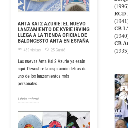
(1996
RCD 
(1941
ANTA KAI 2 AZURIE: EL NUEVO
CB L’
LANZAMIENTO DE KYRIE IRVING
LLEGA A LA TIENDA OFICIAL DE
(1940
BALONCESTO ANTA EN ESPAÑA
CB At
(1935
459 visitas
25
Gustó
Las nuevas Anta Kai 2 Azurie ya están
aquí. Descubre la inspiración detrás de
uno de los lanzamientos más
personales...
Léelo entero!