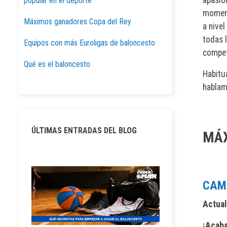
popular en el deporte
moment
Máximos ganadores Copa del Rey
a nivel
todas 
Equipos con más Euroligas de baloncesto
competi
Qué es el baloncesto
Habitu
hablam
ÚLTIMAS ENTRADAS DEL BLOG
MÁX
CAMP
Actual
¡Acaba