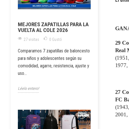
MEJORES ZAPATILLAS PARA LA
GAN
VUELTA AL COLE 2026
27 visitas
0
Gustó
29
Co
Real
Comparamos 7 zapatillas de baloncesto
(1951
para niños y adolescentes según su
1977,
comodidad, agarre, resistencia, ajuste y
uso...
Léelo entero!
27
Co
FC Ba
(1943
2001,