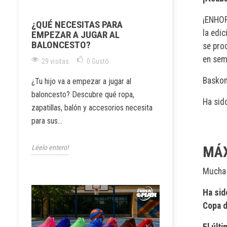
¡ENHOR
¿QUÉ NECESITAS PARA
la edic
EMPEZAR A JUGAR AL
BALONCESTO?
se pro
en sem
29 visitas
0
Gustó
Baskon
¿Tu hijo va a empezar a jugar al
baloncesto? Descubre qué ropa,
Ha sid
zapatillas, balón y accesorios necesita
para sus...
Léelo entero!
MÁX
Mucha 
Ha sid
Copa d
El últ