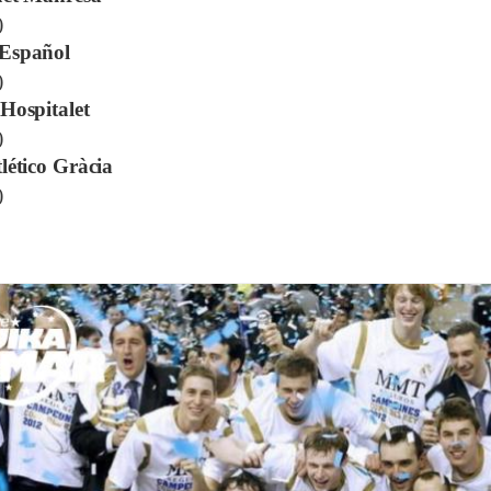
)
Español
)
Hospitalet
)
lético Gràcia
)