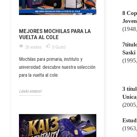
8 Cop
Joven
(1948
MEJORES MOCHILAS PARA LA
VUELTA AL COLE
7títul
26 visitas
0
Gustó
Saski
Mochilas para primaria, instituto y
(1995
universidad: descubre nuestra selección
para la vuelta al cole.
3 títu
Léelo entero!
Unica
(2005
Estud
(1963