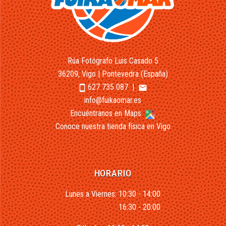
Rúa Fotógrafo Luis Casado 5
36209, Vigo | Pontevedra (España)
627 735 087
|
smartphone
email
info@fuikaomar.es
Encuéntranos en Maps
Conoce nuestra tienda física en Vigo
HORARIO
Lunes a Viernes: 10:30 - 14:00
16:30 - 20:00