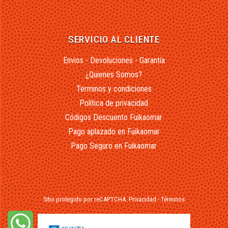
SERVICIO AL CLIENTE
Envios - Devoluciones - Garantía
¿Quienes Somos?
Terminos y condiciones
Política de privacidad
Códigos Descuento Fuikaomar
Pago aplazado en Fuikaomar
Pago Seguro en Fuikaomar
Sitio protegido por reCAPTCHA.
Privacidad
-
Términos