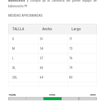
Baloncesto
y compra ya la camiseta del primer equipo de
baloncesto !!!!
MEDIDAS APROXIMADAS
TALLLA
Ancho
Largo
S
51
71
M
54
73
L
57
76
XL
60
79
2XL
64
83