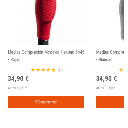
Medias Compresión Mcdavid Hexpad 6446
Medias Compresi
- Rojas
- Blancas
(4)
34,90 €
34,90 €
Antes
39,90 €
Antes
39,90 €
Cómprame!
C