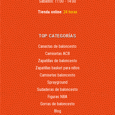
Sábados: 11:00 - 14:00
Tienda online
:
24 horas
TOP CATEGORÍAS
Canastas de baloncesto
Camisetas ACB
Zapatillas de baloncesto
Zapatillas basket para niños
Camisetas baloncesto
Sprayground
Sudaderas de baloncesto
Figuras NBA
Gorras de baloncesto
Blog