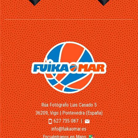
Rúa Fotógrafo Luis Casado 5
36209, Vigo | Pontevedra (España)
627 735 087
|
smartphone
email
info@fuikaomar.es
Encuéntranos en Maps