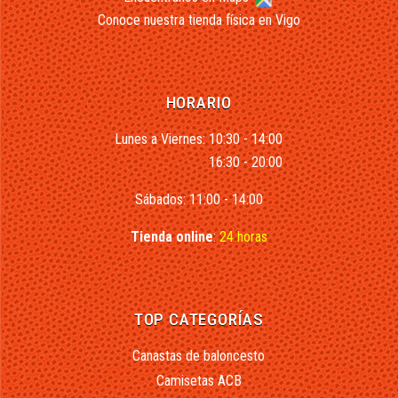
Conoce nuestra tienda física en Vigo
HORARIO
Lunes a Viernes: 10:30 - 14:00
16:30 - 20:00
Sábados: 11:00 - 14:00
Tienda online
:
24 horas
TOP CATEGORÍAS
Canastas de baloncesto
Camisetas ACB