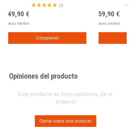
(1)
49,90 €
59,90 €
Antes
109,90 €
Antes
124,90 €
Cómprame!
C
Opiniones del producto
Este producto no tiene opiniones ¡Sé el
primero!
Opinar sobre este producto