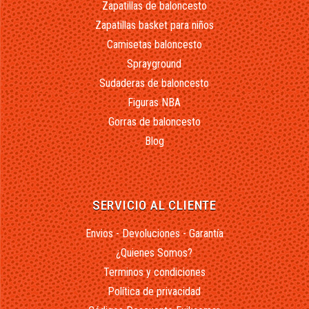
Zapatillas de baloncesto
Zapatillas basket para niños
Camisetas baloncesto
Sprayground
Sudaderas de baloncesto
Figuras NBA
Gorras de baloncesto
Blog
SERVICIO AL CLIENTE
Envios - Devoluciones - Garantía
¿Quienes Somos?
Terminos y condiciones
Política de privacidad