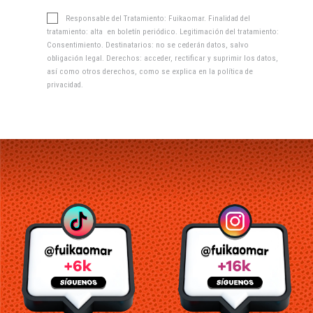
Responsable del Tratamiento: Fuikaomar. Finalidad del
tratamiento: alta en boletín periódico. Legitimación del tratamiento:
Consentimiento. Destinatarios: no se cederán datos, salvo
obligación legal. Derechos: acceder, rectificar y suprimir los datos,
así como otros derechos, como se explica en la
política de
privacidad
.