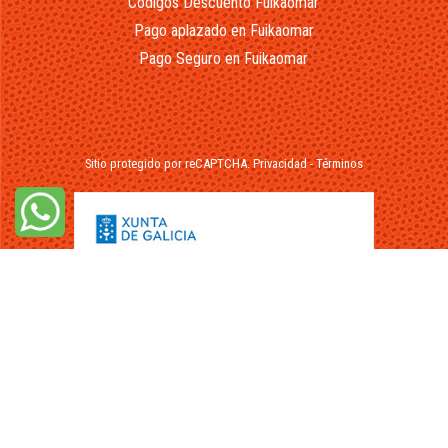
Códigos Descuento Fuikaomar
Pago aplazado en Fuikaomar
Pago Seguro en Fuikaomar
Sitio protegido por reCAPTCHA.
Privacidad
-
Términos