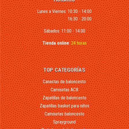
Lunes a Viernes: 10:30 - 14:00
16:30 - 20:00
Sábados: 11:00 - 14:00
Tienda online
:
24 horas
TOP CATEGORÍAS
Canastas de baloncesto
Camisetas ACB
Zapatillas de baloncesto
Zapatillas basket para niños
Camisetas baloncesto
Sprayground