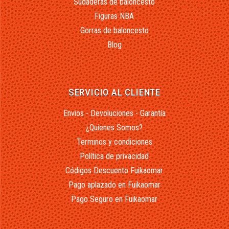
Sudaderas de baloncesto
Figuras NBA
Gorras de baloncesto
Blog
SERVICIO AL CLIENTE
Envios - Devoluciones - Garantía
¿Quienes Somos?
Terminos y condiciones
Política de privacidad
Códigos Descuento Fuikaomar
Pago aplazado en Fuikaomar
Pago Seguro en Fuikaomar