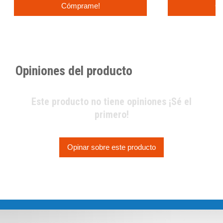
Cómprame!
C
Opiniones del producto
Este producto no tiene opiniones ¡Sé el
primero!
Opinar sobre este producto