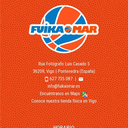
Rúa Fotógrafo Luis Casado 5
36209, Vigo | Pontevedra (España)
627 735 087
|
smartphone
email
info@fuikaomar.es
Encuéntranos en Maps
Conoce nuestra tienda física en Vigo
HORARIO