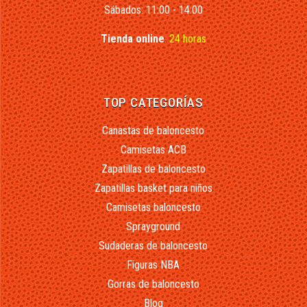
Sábados: 11:00 - 14:00
Tienda online
:
24 horas
TOP CATEGORÍAS
Canastas de baloncesto
Camisetas ACB
Zapatillas de baloncesto
Zapatillas basket para niños
Camisetas baloncesto
Sprayground
Sudaderas de baloncesto
Figuras NBA
Gorras de baloncesto
Blog