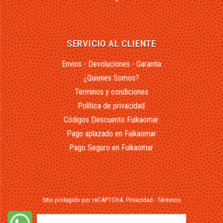
SERVICIO AL CLIENTE
Envios - Devoluciones - Garantía
¿Quienes Somos?
Terminos y condiciones
Política de privacidad
Códigos Descuento Fuikaomar
Pago aplazado en Fuikaomar
Pago Seguro en Fuikaomar
Sitio protegido por reCAPTCHA.
Privacidad
-
Términos