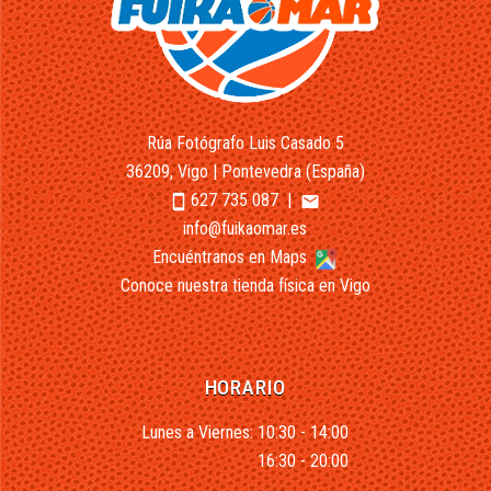
Rúa Fotógrafo Luis Casado 5
36209, Vigo | Pontevedra (España)
627 735 087
|
smartphone
email
info@fuikaomar.es
Encuéntranos en Maps
Conoce nuestra tienda física en Vigo
HORARIO
Lunes a Viernes: 10:30 - 14:00
16:30 - 20:00