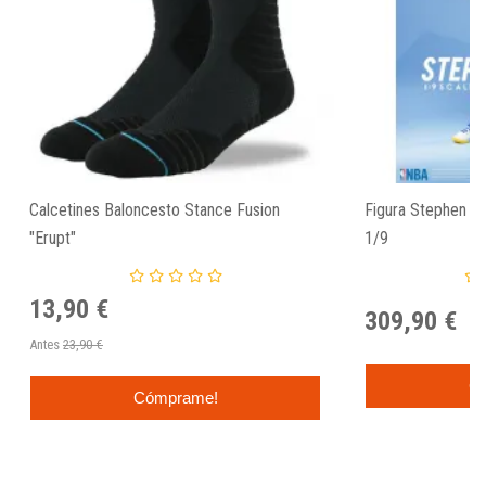
Calcetines Baloncesto Stance Fusion
Figura Stephen Cu
"Erupt"
1/9
13,90 €
309,90 €
Antes
23,90 €
C
Cómprame!