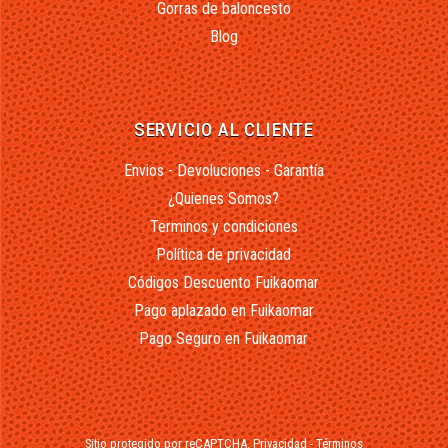
Gorras de baloncesto
Blog
SERVICIO AL CLIENTE
Envios - Devoluciones - Garantía
¿Quienes Somos?
Terminos y condiciones
Política de privacidad
Códigos Descuento Fuikaomar
Pago aplazado en Fuikaomar
Pago Seguro en Fuikaomar
Sitio protegido por reCAPTCHA.
Privacidad
-
Términos