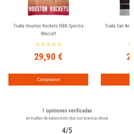
Toalla Houston Rockets NBA Spectra
Toalla San Anto
Wincraft
29,90 €
2
Cómprame!
C
1 opiniones verificadas
en toallas de baloncesto nba con licencia oficial
4/5