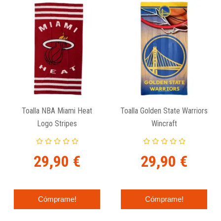
Toalla NBA Miami Heat
Toalla Golden State Warriors
Logo Stripes
Wincraft
29,90 €
29,90 €
Cómprame!
Cómprame!