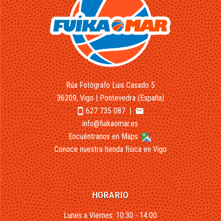
Rúa Fotógrafo Luis Casado 5
36209, Vigo | Pontevedra (España)
627 735 087
|
smartphone
email
info@fuikaomar.es
Encuéntranos en Maps
Conoce nuestra tienda física en Vigo
HORARIO
Lunes a Viernes: 10:30 - 14:00