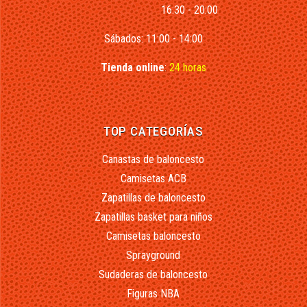
16:30 - 20:00
Sábados: 11:00 - 14:00
Tienda online
:
24 horas
TOP CATEGORÍAS
Canastas de baloncesto
Camisetas ACB
Zapatillas de baloncesto
Zapatillas basket para niños
Camisetas baloncesto
Sprayground
Sudaderas de baloncesto
Figuras NBA