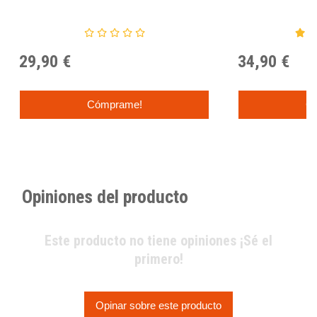
29,90 €
34,90 €
Cómprame!
C
Opiniones del producto
Este producto no tiene opiniones ¡Sé el
primero!
Opinar sobre este producto