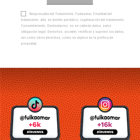
Responsable del Tratamiento: Fuikaomar. Finalidad del
tratamiento: alta en boletín periódico. Legitimación del tratamiento:
Consentimiento. Destinatarios: no se cederán datos, salvo
obligación legal. Derechos: acceder, rectificar y suprimir los datos,
así como otros derechos, como se explica en la
política de
privacidad
.