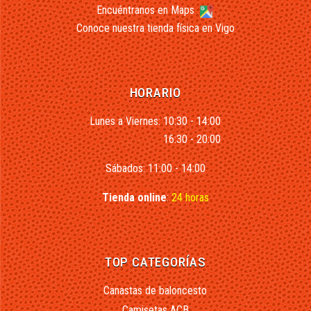
Encuéntranos en Maps
Conoce nuestra tienda física en Vigo
HORARIO
Lunes a Viernes: 10:30 - 14:00
16:30 - 20:00
Sábados: 11:00 - 14:00
Tienda online
:
24 horas
TOP CATEGORÍAS
Canastas de baloncesto
Camisetas ACB