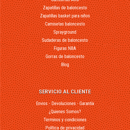
Zapatillas de baloncesto
Zapatillas basket para niños
Camisetas baloncesto
Sprayground
Sudaderas de baloncesto
Figuras NBA
Gorras de baloncesto
Blog
SERVICIO AL CLIENTE
Envios - Devoluciones - Garantía
¿Quienes Somos?
Terminos y condiciones
Política de privacidad