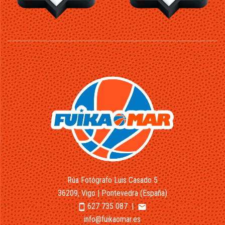
Rúa Fotógrafo Luis Casado 5
36209, Vigo | Pontevedra (España)
627 735 087
|
smartphone
email
info@fuikaomar.es