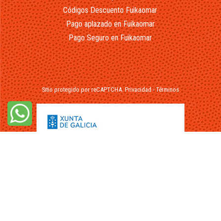
Códigos Descuento Fuikaomar
Pago aplazado en Fuikaomar
Pago Seguro en Fuikaomar
Sitio protegido por reCAPTCHA.
Privacidad
-
Términos